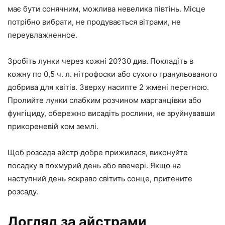
має бути сонячним, можлива невелика півтінь. Місце
потрібно вибрати, не продувається вітрами, не
переувлажненное.
Зробіть лунки через кожні 20?30 див. Покладіть в
кожну по 0,5 ч. л. нітрофоски або сухого гранульованого
добрива для квітів. Зверху насипте 2 жмені перегною.
Пролийте лунки слабким розчином марганцівки або
фунгіциду, обережно висадіть рослини, не зруйнувавши
прикореневій ком землі.
Щоб розсада айстр добре прижилася, виконуйте
посадку в похмурий день або ввечері. Якщо на
наступний день яскраво світить сонце, притените
розсаду.
Догляд за айстрами