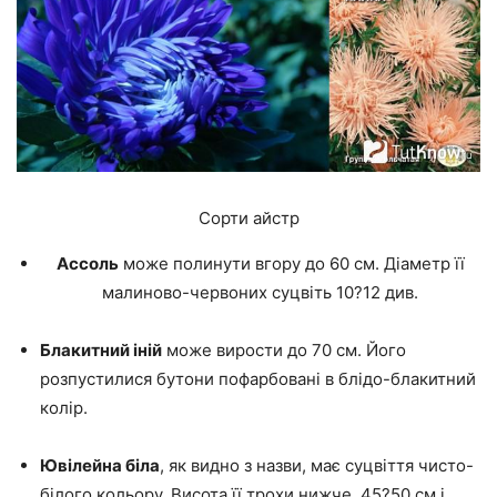
Сорти айстр
Ассоль
може полинути вгору до 60 см. Діаметр її
малиново-червоних суцвіть 10?12 див.
Блакитний іній
може вирости до 70 см. Його
розпустилися бутони пофарбовані в блідо-блакитний
колір.
Ювілейна біла
, як видно з назви, має суцвіття чисто-
білого кольору. Висота її трохи нижче, 45?50 см і