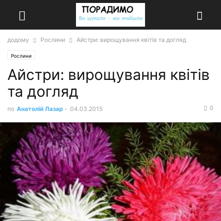
додому
Рослини
Айстри: вирощування квітів та догляд
Рослини
Айстри: вирощування квітів
та догляд
0
по
Анатолій Лазар
-
04.03.2015