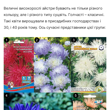
Величні високорослі айстри бувають не тільки різного
кольору, але і різного типу суцвіть. Голчасті – класичні.
Такі квіти вирощували в присадибних господарствах і
30, і 40 років тому. Ось сучасні представники цієї групи: