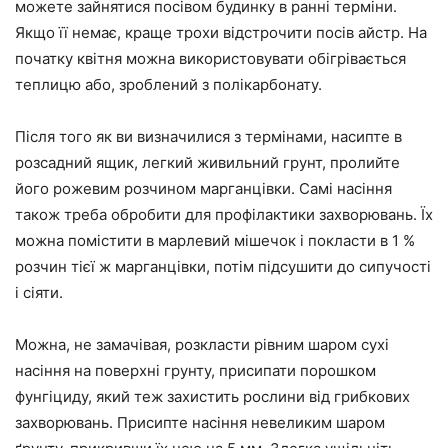
можете зайнятися посівом будинку в ранні терміни.
Якщо її немає, краще трохи відстрочити посів айстр. На
початку квітня можна використовувати обігрівається
теплицю або, зроблений з полікарбонату.
Після того як ви визначилися з термінами, насипте в
розсадний ящик, легкий живильний грунт, пролийте
його рожевим розчином марганцівки. Самі насіння
також треба обробити для профілактики захворювань. Їх
можна помістити в марлевий мішечок і покласти в 1 %
розчин тієї ж марганцівки, потім підсушити до сипучості
і сіяти.
Можна, не замачівая, розкласти рівним шаром сухі
насіння на поверхні грунту, присипати порошком
фунгіциду, який теж захистить рослини від грибкових
захворювань. Присипте насіння невеликим шаром