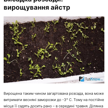
вирощування айстр
Вирощена таким чином загартована розсада, вона може
витримати весняні заморозки до -3° С. Тому на постійне
місце її садять досить рано – в середині травня. Ділянка