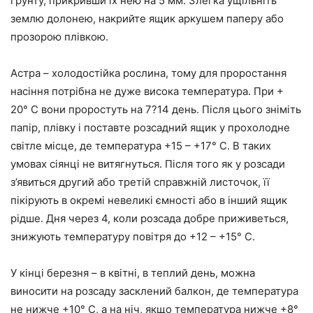
ґрунту, прикривши їх нею на 5 мм. Злегка ущільніть
землю долонею, накрийте ящик аркушем паперу або
прозорою плівкою.
Астра – холодостійка рослина, тому для проростання
насіння потрібна не дуже висока температура. При +
20° С вони проростуть на 7?14 день. Після цього зніміть
папір, плівку і поставте розсадний ящик у прохолодне
світле місце, де температура +15 – +17° С. В таких
умовах сіянці не витягнуться. Після того як у розсади
з’явиться другий або третій справжній листочок, її
пікірують в окремі невеликі ємності або в інший ящик
рідше. Дня через 4, коли розсада добре приживеться,
знижують температуру повітря до +12 – +15° С.
У кінці березня – в квітні, в теплий день, можна
виносити на розсаду засклений балкон, де температура
не нижче +10° С, а на ніч, якщо температура нижче +8°