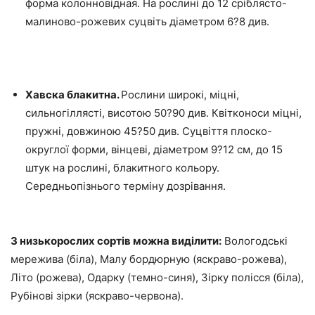
форма колонновідная. На рослині до 12 сріблясто-
малиново-рожевих суцвіть діаметром 6?8 див.
Хавска блакитна.
Рослини широкі, міцні,
сильногіллясті, висотою 50?90 див. Квітконоси міцні,
пружні, довжиною 45?50 див. Суцвіття плоско-
округлої форми, вінцеві, діаметром 9?12 см, до 15
штук на рослині, блакитного кольору.
Середньопізнього терміну дозрівання.
З низькорослих сортів можна виділити:
Вологодські
мережива (біла), Малу бордюрную (яскраво-рожева),
Літо (рожева), Одарку (темно-синя), Зірку полісся (біла),
Рубінові зірки (яскраво-червона).