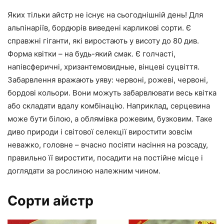
Яких тільки айстр не існує на сьогоднішній день! Для
альпінаріїв, бордюрів виведені карликові сорти. Є
справжні гіганти, які виростають у висоту до 80 див.
Форма квітки – на будь-який смак. Є голчасті,
напівсферичні, хризантемовидные, вінцеві суцвіття.
Забарвлення вражають уяву: червоні, рожеві, червоні,
бордові кольори. Вони можуть забарвлювати весь квітка
або складати вдалу комбінацію. Наприклад, серцевина
може бути білою, а облямівка рожевим, бузковим. Таке
диво природи і світової селекції виростити зовсім
неважко, головне – вчасно посіяти насіння на розсаду,
правильно її виростити, посадити на постійне місце і
доглядати за рослиною належним чином.
Сорти айстр