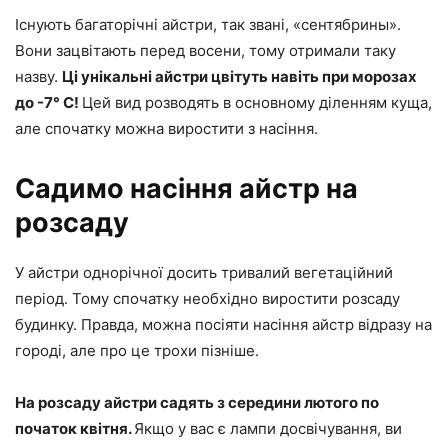
Існують багаторічні айстри, так звані, «сентябрины».
Вони зацвітають перед восени, тому отримали таку
назву.
Ці унікальні айстри цвітуть навіть при морозах
до -7° С!
Цей вид розводять в основному діленням куща,
але спочатку можна виростити з насіння.
Садимо насіння айстр на
розсаду
У айстри однорічної досить тривалий вегетаційний
період. Тому спочатку необхідно виростити розсаду
будинку. Правда, можна посіяти насіння айстр відразу на
городі, але про це трохи пізніше.
На розсаду айстри садять з середини лютого по
початок квітня.
Якщо у вас є лампи досвічування, ви