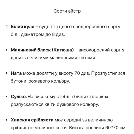
Сорти айстр
Білий куля
– суцвіття цього среднерослого сорту
білі, діаметром до 8 див.
Малиновий блиск (Катюша)
– високорослий сорт з
досить великими малиновими квітами.
Ната
може досягти у висоту 70 див. Її розпустилися
бутони-рожевого кольору.
Суліко.
На високому стеблі і бічних гілочках
розпускаються квіти бузкового кольору.
Хавская срібляста
має середні за величиною
сріблясто-малинові квіти. Висота рослини 60?70 см,