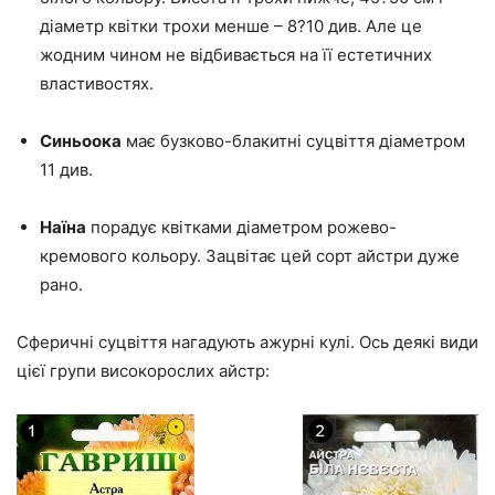
діаметр квітки трохи менше – 8?10 див. Але це
жодним чином не відбивається на її естетичних
властивостях.
Синьоока
має бузково-блакитні суцвіття діаметром
11 див.
Наїна
порадує квітками діаметром рожево-
кремового кольору. Зацвітає цей сорт айстри дуже
рано.
Сферичні суцвіття нагадують ажурні кулі. Ось деякі види
цієї групи високорослих айстр: