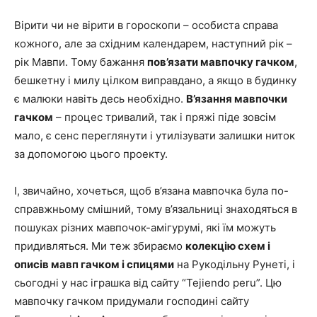
Вірити чи не вірити в гороскопи – особиста справа
кожного, але за східним календарем, наступний рік –
рік Мавпи. Тому бажання
пов’язати мавпочку гачком
,
бешкетну і милу цілком виправдано, а якщо в будинку
є малюки навіть десь необхідно.
В’язання мавпочки
гачком
– процес тривалий, так і пряжі піде зовсім
мало, є сенс переглянути і утилізувати залишки ниток
за допомогою цього проекту.
І, звичайно, хочеться, щоб в’язана мавпочка була по-
справжньому смішний, тому в’язальниці знаходяться в
пошуках різних мавпочок-амігурумі, які їм можуть
придивляться. Ми теж збираємо
колекцію схем і
описів мавп гачком і спицями
на Рукодільну Рунеті, і
сьогодні у нас іграшка від сайту “Tejiendo peru”. Цю
мавпочку гачком придумали господині сайту