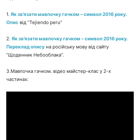
1.
Як зв’язати мавпочку гачком – символ 2016 року.
Опис
від “Tejiendo peru”
2.
Як зв’язати мавпочку гачком – символ 2016 року.
Переклад опису
на російську мову від сайту
“Щоденник Небооблака”.
3.Мавпочка гачком. відео майстер-клас у 2-х
частинах: