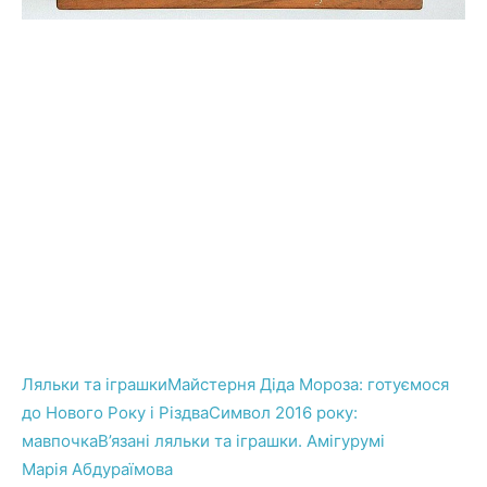
Ляльки та іграшки
Майстерня Діда Мороза: готуємося
до Нового Року і Різдва
Символ 2016 року:
мавпочка
В’язані ляльки та іграшки. Амігурумі
Марія Абдураїмова