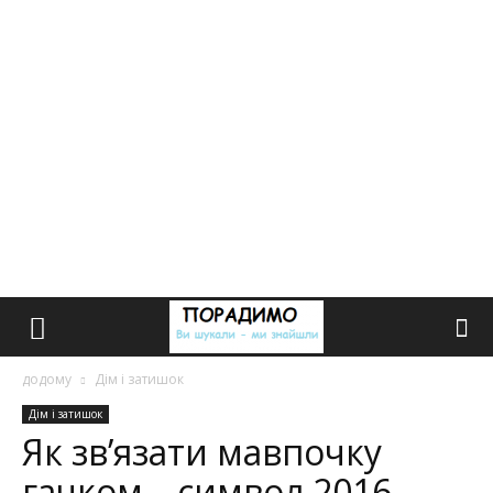
додому
Дім і затишок
Дім і затишок
Як зв’язати мавпочку
гачком – символ 2016