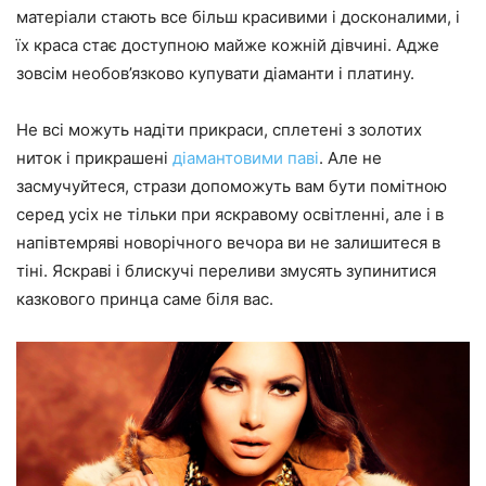
матеріали стають все більш красивими і досконалими, і
їх краса стає доступною майже кожній дівчині. Адже
зовсім необов’язково купувати діаманти і платину.
Не всі можуть надіти прикраси, сплетені з золотих
ниток і прикрашені
діамантовими паві
. Але не
засмучуйтеся, стрази допоможуть вам бути помітною
серед усіх не тільки при яскравому освітленні, але і в
напівтемряві новорічного вечора ви не залишитеся в
тіні. Яскраві і блискучі переливи змусять зупинитися
казкового принца саме біля вас.