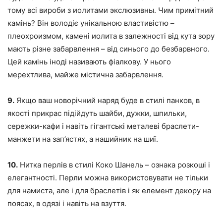
тому всі вироби з иолитами экслюзивны. Чим примітний
камінь? Він володіє унікальною властивістю –
плеохроизмом, камені иолита в залежності від кута зору
мають різне забарвлення – від синього до безбарвного.
Цей камінь іноді називають фіалкову. У нього
мерехтлива, майже містична забарвлення.
9.
Якщо ваш новорічний наряд буде в стилі панков, в
якості прикрас підійдуть шайби, дужки, шпильки,
сережки-кафи і навіть гігантські металеві браслети-
манжети на зап’ястях, а нашийник на шиї.
10.
Нитка перлів в стилі Коко Шанель – ознака розкоші і
елегантності. Перли можна використовувати не тільки
для намиста, але і для браслетів і як елемент декору на
поясах, в одязі і навіть на взуття.