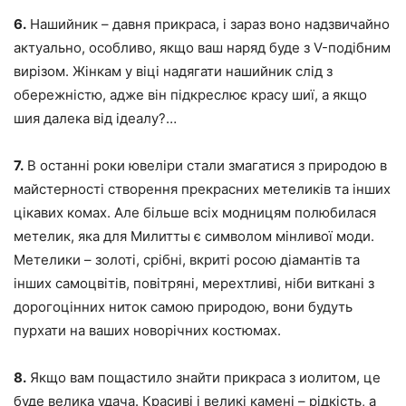
6.
Нашийник – давня прикраса, і зараз воно надзвичайно
актуально, особливо, якщо ваш наряд буде з V-подібним
вирізом. Жінкам у віці надягати нашийник слід з
обережністю, адже він підкреслює красу шиї, а якщо
шия далека від ідеалу?…
7.
В останні роки ювеліри стали змагатися з природою в
майстерності створення прекрасних метеликів та інших
цікавих комах. Але більше всіх модницям полюбилася
метелик, яка для Милитты є символом мінливої моди.
Метелики – золоті, срібні, вкриті росою діамантів та
інших самоцвітів, повітряні, мерехтливі, ніби виткані з
дорогоцінних ниток самою природою, вони будуть
пурхати на ваших новорічних костюмах.
8.
Якщо вам пощастило знайти прикраса з иолитом, це
буде велика удача. Красиві і великі камені – рідкість, а