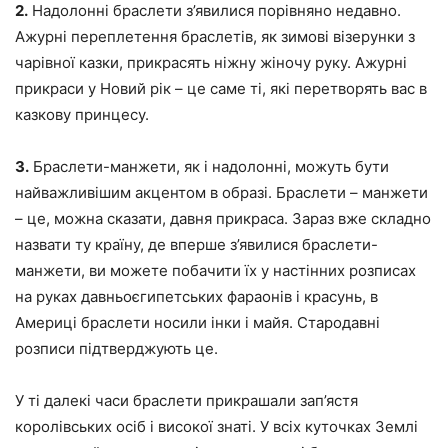
2.
Надолонні браслети з’явилися порівняно недавно.
Ажурні переплетення браслетів, як зимові візерунки з
чарівної казки, прикрасять ніжну жіночу руку. Ажурні
прикраси у Новий рік – це саме ті, які перетворять вас в
казкову принцесу.
3.
Браслети-манжети, як і надолонні, можуть бути
найважливішим акцентом в образі. Браслети – манжети
– це, можна сказати, давня прикраса. Зараз вже складно
назвати ту країну, де вперше з’явилися браслети-
манжети, ви можете побачити їх у настінних розписах
на руках давньоєгипетських фараонів і красунь, в
Америці браслети носили інки і майя. Стародавні
розписи підтверджують це.
У ті далекі часи браслети прикрашали зап’ястя
королівських осіб і високої знаті. У всіх куточках Землі