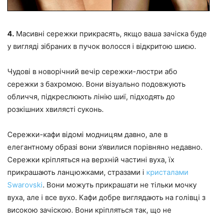
4.
Масивні сережки прикрасять, якщо ваша зачіска буде
у вигляді зібраних в пучок волосся і відкритою шиєю.
Чудові в новорічний вечір сережки-люстри або
сережки з бахромою. Вони візуально подовжують
обличчя, підкреслюють лінію шиї, підходять до
розкішних хвилясті суконь.
Сережки-кафи відомі модницям давно, але в
елегантному образі вони з’явилися порівняно недавно.
Сережки кріпляться на верхній частині вуха, їх
прикрашають ланцюжками, стразами і
кристалами
Swarovski
. Вони можуть прикрашати не тільки мочку
вуха, але і все вухо. Кафи добре виглядають на голівці з
високою зачіскою. Вони кріпляться так, що не