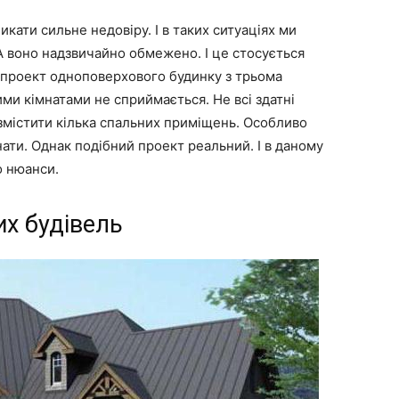
икати сильне недовіру. І в таких ситуаціях ми
А воно надзвичайно обмежено. І це стосується
 проект одноповерхового будинку з трьома
ими кімнатами не сприймається. Не всі здатні
озмістити кілька спальних приміщень. Особливо
мнати. Однак подібний проект реальний. І в даному
о нюанси.
х будівель