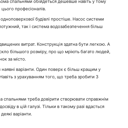
ьома спальнями обійдеться дешевше навіть у тому
 цього професіоналів.
я одноповерхової будівлі простіше. Насос системи
отужний, так і система водозабезпечення більш
двищених витрат. Конструкція здатна бути легкою. А
скло більшого розміру, про що мріють багато людей,
ок за місто.
 наявні варіанти. Один поверх є більш кращим у
Навіть з урахуванням того, що треба зробити 3
а спальнями треба довірити створювати справжнім
свіду в цій галузі. Тільки в такому разі вдасться
деякі варіанти.