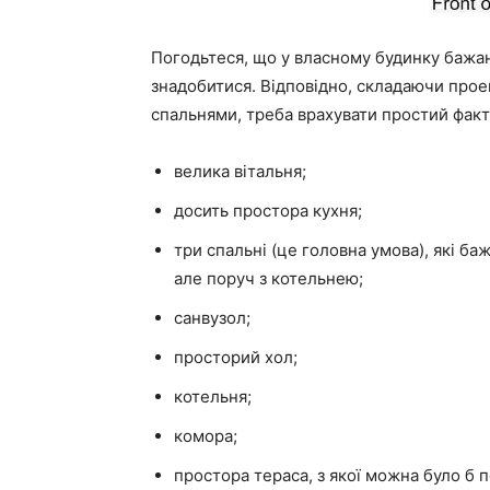
Погодьтеся, що у власному будинку бажан
знадобитися. Відповідно, складаючи прое
спальнями, треба врахувати простий фактор
велика вітальня;
досить простора кухня;
три спальні (це головна умова), які ба
але поруч з котельнею;
санвузол;
просторий хол;
котельня;
комора;
простора тераса, з якої можна було б 