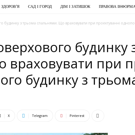
І ЗДОРОВ’Я
САД І ГОРОД
ДІМ І ЗАТИШОК
ПРАВОВА ІНФОРМА
о будинку з трьома спальнями. Що враховувати при проектуванні однопов
оверхового будинку 
о враховувати при п
ого будинку з трьом
X
Telegram
Pinterest