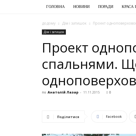
ГОЛОВНА
НОВИНИ
ПОРАДИ
КРАСА 
додому
Дім і затишок
Проект одноповерховог
Дім і затишок
Проект одноп
спальнями. Щ
одноповерхов
по
Анатолій Лазар
-
11.11.2015
0
Facebook
Поділитися