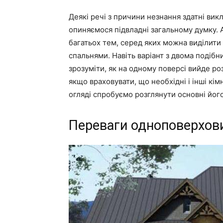
Деякі речі з причини незнання здатні викл
опиняємося підвладні загальному думку. 
багатьох тем, серед яких можна виділити
спальнями. Навіть варіант з двома подібн
зрозуміти, як на одному поверсі вийде р
якщо враховувати, що необхідні і інші кі
огляді спробуємо розглянути основні йог
Переваги одноповерхови