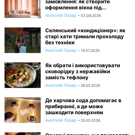
замовлення: як створити
оформлення вікна під...
Анатолій Лазар
-
03.08.2026
Селянський «кондиціонер»: як
старі хати тримали прохолоду
без техніки
Анатолій Лазар
-
15.07.2026
Як обрати і використовувати
сковорідку з нержавійки
замість тефлону
Анатолій Лазар
-
26.05.2026
Де харчова сода допомагає в
прибиранні, а де може
зашкодити поверхням
Анатолій Лазар
-
25.05.2026