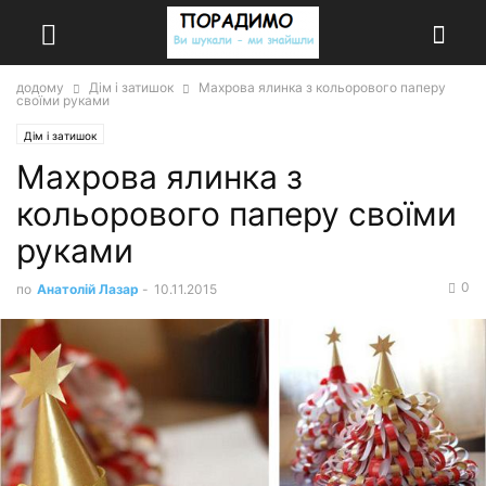
додому
Дім і затишок
Махрова ялинка з кольорового паперу
своїми руками
Дім і затишок
Махрова ялинка з
кольорового паперу своїми
руками
0
по
Анатолій Лазар
-
10.11.2015