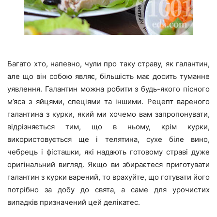
Багато хто, напевно, чули про таку страву, як галантин,
але що він собою являє, більшість має досить туманне
уявлення. Галантин можна робити з будь-якого пісного
м’яса з яйцями, спеціями та іншими. Рецепт вареного
галантина з курки, який ми хочемо вам запропонувати,
відрізняється тим, що в ньому, крім курки,
використовується ще і телятина, сухе біле вино,
чебрець і фісташки, які надають готовому страві дуже
оригінальний вигляд. Якщо ви збираєтеся приготувати
галантин з курки варений, то врахуйте, що готувати його
потрібно за добу до свята, а саме для урочистих
випадків призначений цей делікатес.