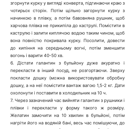
згорнути курку у вигляді конверта, підгинаючи краю з
чотирьох сторін. Потім щільно загорнути курку з
начинкою в плівку, а потім бавовняна рушник, щоб
харчова плівка не прикипіла до каструлі. Помістити в
каструлю і залити киплячою водою таким чином, щоб
вона повністю покривала курку. Посолити, довести
до кипіння на середньому вогні, потім зменшити
вогонь і варити 40-50 хв.
6. Дістати галантин з бульйону дуже акуратно і
перекласти в інший посуд, не розгортаючи. Зверху
покласти дошку (можна використовувати обробну
дошку, а на неї помістити вантаж вагою 1,5-2 кг. Дати
охолонути і поставити в холодильник на 10 ч.
7. Через зазначений час вийняти галантин з рушники і
плівки і перекласти у форму такого ж розміру.
Желатин замочити на 10 хвилин в бульйоні, потім
нагріти його на водяній бані, весь час помішуючи, до