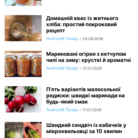
Домашній квас із житнього
хліба: простий покроковий
рецепт
Анатолій Лазар
-
03.08.2026
Мариновані огірки з кетчупом
чилі на зиму: хрусткі й ароматні
Анатолій Лазар
-
27.07.2026
П’ять варіантів малосольної
редиски: швидкі маринади на
будь-який смак
Анатолій Лазар
-
17.07.2026
Швидкий сендвіч із кабачків у
мікрохвильовці за 10 хвилин