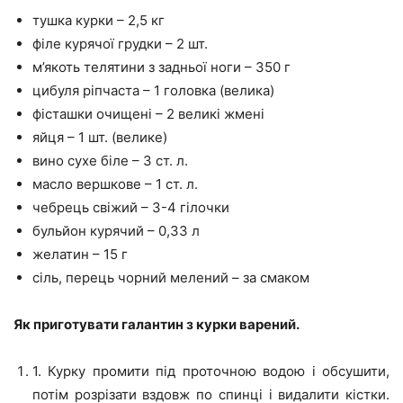
тушка курки – 2,5 кг
філе курячої грудки – 2 шт.
м’якоть телятини з задньої ноги – 350 г
цибуля ріпчаста – 1 головка (велика)
фісташки очищені – 2 великі жмені
яйця – 1 шт. (велике)
вино сухе біле – 3 ст. л.
масло вершкове – 1 ст. л.
чебрець свіжий – 3-4 гілочки
бульйон курячий – 0,33 л
желатин – 15 г
сіль, перець чорний мелений – за смаком
Як приготувати галантин з курки варений.
1. Курку промити під проточною водою і обсушити,
потім розрізати вздовж по спинці і видалити кістки.