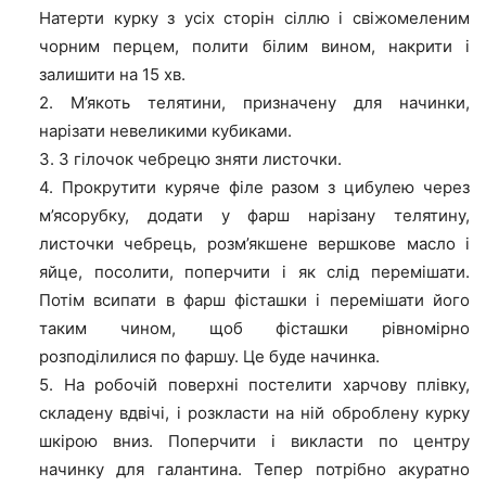
Натерти курку з усіх сторін сіллю і свіжомеленим
чорним перцем, полити білим вином, накрити і
залишити на 15 хв.
2. М’якоть телятини, призначену для начинки,
нарізати невеликими кубиками.
3. З гілочок чебрецю зняти листочки.
4. Прокрутити куряче філе разом з цибулею через
м’ясорубку, додати у фарш нарізану телятину,
листочки чебрець, розм’якшене вершкове масло і
яйце, посолити, поперчити і як слід перемішати.
Потім всипати в фарш фісташки і перемішати його
таким чином, щоб фісташки рівномірно
розподілилися по фаршу. Це буде начинка.
5. На робочій поверхні постелити харчову плівку,
складену вдвічі, і розкласти на ній оброблену курку
шкірою вниз. Поперчити і викласти по центру
начинку для галантина. Тепер потрібно акуратно