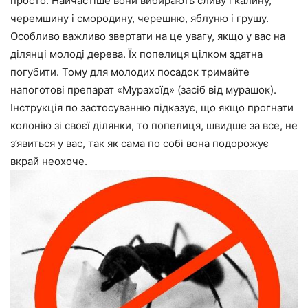
просто. Найчастіше вони вибирають сливу і калину,
черемшину і смородину, черешню, яблуню і грушу.
Особливо важливо звертати на це увагу, якщо у вас на
ділянці молоді дерева. Їх попелиця цілком здатна
погубити. Тому для молодих посадок тримайте
напоготові препарат «Мурахоїд» (засіб від мурашок).
Інструкція по застосуванню підказує, що якщо прогнати
колонію зі своєї ділянки, то попелиця, швидше за все, не
з’явиться у вас, так як сама по собі вона подорожує
вкрай неохоче.