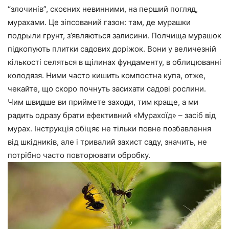
“злочинів”, скоєних невинними, на перший погляд,
мурахами. Це зіпсований газон: там, де мурашки
подрыли грунт, з’являються залисини. Полчища мурашок
підкопують плитки садових доріжок. Вони у величезній
кількості селяться в щілинах фундаменту, в облицюванні
колодязя. Ними часто кишить компостна купа, отже,
чекайте, що скоро почнуть засихати садові рослини.
Чим швидше ви приймете заходи, тим краще, а ми
радить одразу брати ефективний «Мурахоїд» – засіб від
мурах. Інструкція обіцяє не тільки повне позбавлення
від шкідників, але і тривалий захист саду, значить, не
потрібно часто повторювати обробку.