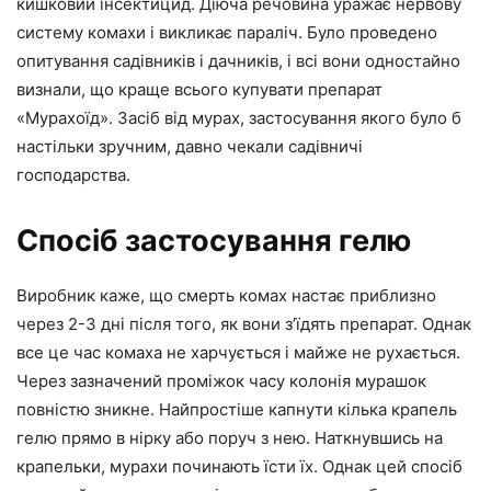
кишковий інсектицид. Діюча речовина уражає нервову
систему комахи і викликає параліч. Було проведено
опитування садівників і дачників, і всі вони одностайно
визнали, що краще всього купувати препарат
«Мурахоїд». Засіб від мурах, застосування якого було б
настільки зручним, давно чекали садівничі
господарства.
Спосіб застосування гелю
Виробник каже, що смерть комах настає приблизно
через 2-3 дні після того, як вони з’їдять препарат. Однак
все це час комаха не харчується і майже не рухається.
Через зазначений проміжок часу колонія мурашок
повністю зникне. Найпростіше капнути кілька крапель
гелю прямо в нірку або поруч з нею. Наткнувшись на
крапельки, мурахи починають їсти їх. Однак цей спосіб