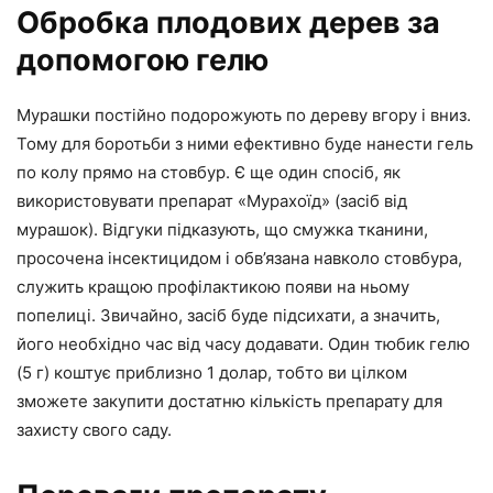
Обробка плодових дерев за
допомогою гелю
Мурашки постійно подорожують по дереву вгору і вниз.
Тому для боротьби з ними ефективно буде нанести гель
по колу прямо на стовбур. Є ще один спосіб, як
використовувати препарат «Мурахоїд» (засіб від
мурашок). Відгуки підказують, що смужка тканини,
просочена інсектицидом і обв’язана навколо стовбура,
служить кращою профілактикою появи на ньому
попелиці. Звичайно, засіб буде підсихати, а значить,
його необхідно час від часу додавати. Один тюбик гелю
(5 г) коштує приблизно 1 долар, тобто ви цілком
зможете закупити достатню кількість препарату для
захисту свого саду.