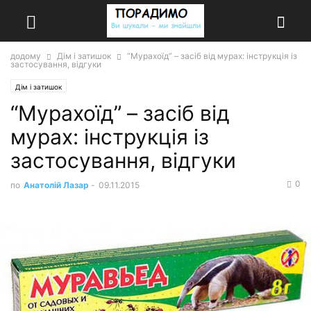
додому
Дім і затишок
“Мурахоїд” – засіб від мурах: інструкція із
застосування, відгуки
Дім і затишок
“Мурахоїд” – засіб від
мурах: інструкція із
застосування, відгуки
0
по
Анатолій Лазар
-
09.11.2015