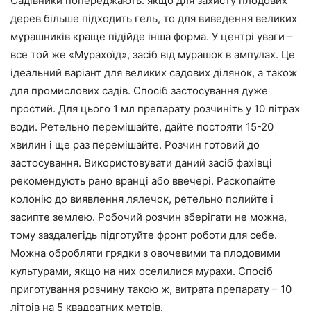
Садівники попереджають: якщо для захисту плодових
дерев більше підходить гель, то для виведення великих
мурашників краще підійде інша форма. У центрі уваги –
все той же «Мурахоїд», засіб від мурашок в ампулах. Це
ідеальний варіант для великих садових ділянок, а також
для промислових садів. Спосіб застосування дуже
простий. Для цього 1 мл препарату розчиніть у 10 літрах
води. Ретельно перемішайте, дайте постояти 15-20
хвилин і ще раз перемішайте. Розчин готовий до
застосування. Використовувати даний засіб фахівці
рекомендують рано вранці або ввечері. Раскопайте
колонію до виявлення лялечок, ретельно полийте і
засипте землею. Робочий розчин зберігати не можна,
тому заздалегідь підготуйте фронт роботи для себе.
Можна обробляти грядки з овочевими та плодовими
культурами, якщо на них оселилися мурахи. Спосіб
приготування розчину такою ж, витрата препарату – 10
літрів на 5 квадратних метрів.