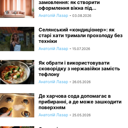
замовлення: як створити
оформлення вікна під...
Анатолій Лазар
-
03.08.2026
Селянський «кондиціонер»: як
старі хати тримали прохолоду без
техніки
Анатолій Лазар
-
15.07.2026
Як обрати і використовувати
сковорідку з нержавійки замість
тефлону
Анатолій Лазар
-
26.05.2026
Де харчова сода допомагає в
прибиранні, а де може зашкодити
поверхням
Анатолій Лазар
-
25.05.2026