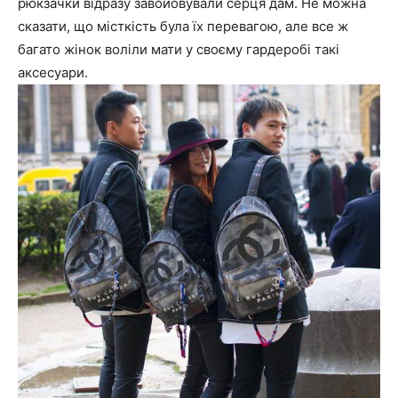
рюкзачки відразу завойовували серця дам. Не можна
сказати, що місткість була їх перевагою, але все ж
багато жінок воліли мати у своєму гардеробі такі
аксесуари.