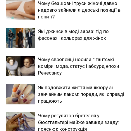
Чому безшовні труси жіночі давно і
надовго зайняли лідерські позиції в
попиті?
Які джинси в моді зараз: гід по
фасонах і кольорах для жінок
Чому європейці носили гігантські
коміри: мода, статус і абсурд епохи
Ренесансу
Як подовжити життя манікюру зі
звичайним лаком: поради, які справді
працюють
Чому регулятор бретелей у
бюстгальтері майже завжди ззаду:
пояснює конструкція