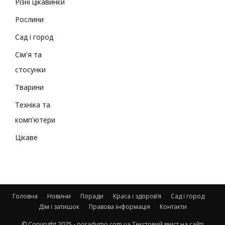
Різні цікавинки
Рослини
Сад і город
Сім'я та
стосунки
Тварини
Техніка та
комп'ютери
Цікаве
Головна
Новини
Поради
Краса і здоров’я
Сад і город
Дім і затишок
Правова інформація
Контакти
© Copyright 2025 - poradumo.com.ua Текстовий вміст на сайті