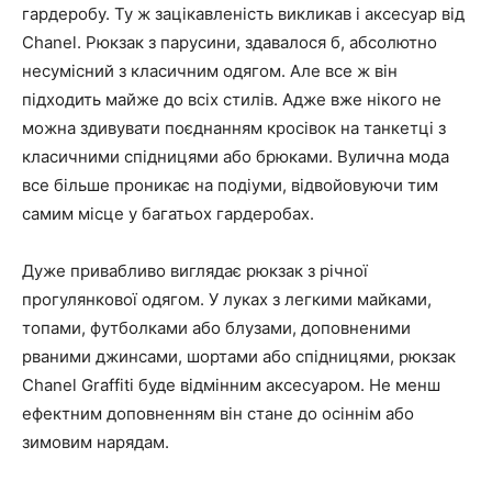
гардеробу. Ту ж зацікавленість викликав і аксесуар від
Chanel. Рюкзак з парусини, здавалося б, абсолютно
несумісний з класичним одягом. Але все ж він
підходить майже до всіх стилів. Адже вже нікого не
можна здивувати поєднанням кросівок на танкетці з
класичними спідницями або брюками. Вулична мода
все більше проникає на подіуми, відвойовуючи тим
самим місце у багатьох гардеробах.
Дуже привабливо виглядає рюкзак з річної
прогулянкової одягом. У луках з легкими майками,
топами, футболками або блузами, доповненими
рваними джинсами, шортами або спідницями, рюкзак
Chanel Graffiti буде відмінним аксесуаром. Не менш
ефектним доповненням він стане до осіннім або
зимовим нарядам.