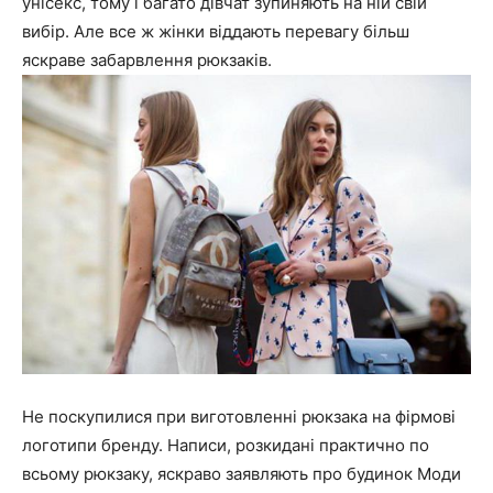
унісекс, тому і багато дівчат зупиняють на ній свій
вибір. Але все ж жінки віддають перевагу більш
яскраве забарвлення рюкзаків.
Не поскупилися при виготовленні рюкзака на фірмові
логотипи бренду. Написи, розкидані практично по
всьому рюкзаку, яскраво заявляють про будинок Моди