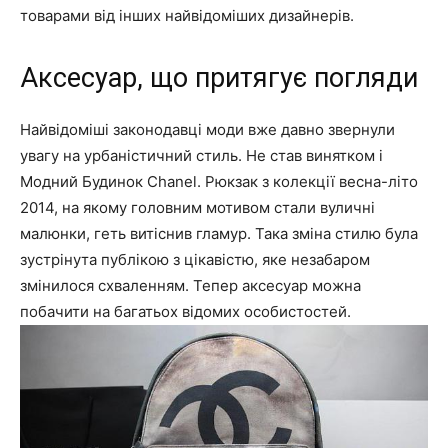
товарами від інших найвідоміших дизайнерів.
Аксесуар, що притягує погляди
Найвідоміші законодавці моди вже давно звернули
увагу на урбаністичний стиль. Не став винятком і
Модний Будинок Chanel. Рюкзак з колекції весна-літо
2014, на якому головним мотивом стали вуличні
малюнки, геть витіснив гламур. Така зміна стилю була
зустрінута публікою з цікавістю, яке незабаром
змінилося схваленням. Тепер аксесуар можна
побачити на багатьох відомих особистостей.