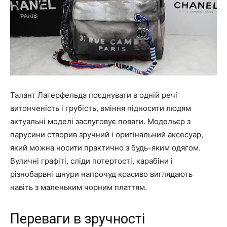
Талант Лагерфельда поєднувати в одній речі
витонченість і грубість, вміння підносити людям
актуальні моделі заслуговує поваги. Модельєр з
парусини створив зручний і оригінальний аксесуар,
який можна носити практично з будь-яким одягом.
Вуличні графіті, сліди потертості, карабіни і
різнобарвні шнури напрочуд красиво виглядають
навіть з маленьким чорним платтям.
Переваги в зручності