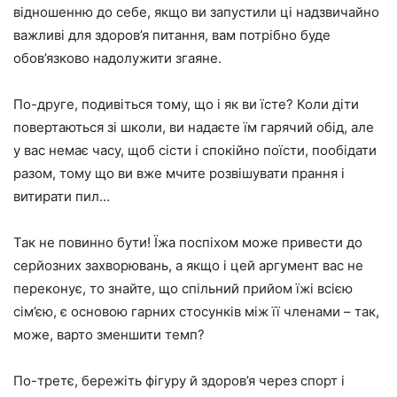
відношенню до себе, якщо ви запустили ці надзвичайно
важливі для здоров’я питання, вам потрібно буде
обов’язково надолужити згаяне.
По-друге, подивіться тому, що і як ви їсте? Коли діти
повертаються зі школи, ви надаєте їм гарячий обід, але
у вас немає часу, щоб сісти і спокійно поїсти, пообідати
разом, тому що ви вже мчите розвішувати прання і
витирати пил…
Так не повинно бути! Їжа поспіхом може привести до
серйозних захворювань, а якщо і цей аргумент вас не
переконує, то знайте, що спільний прийом їжі всією
сім’єю, є основою гарних стосунків між її членами – так,
може, варто зменшити темп?
По-третє, бережіть фігуру й здоров’я через спорт і