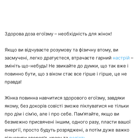
Здорова доза егоїзму – необхідність для жінок!
Якщо ви відчуваєте розумову та фізичну втому, ви
засмучені, легко дратуєтеся, втрачаєте гарний
настрій
–
змініть що-небудь! Не звикайте до думки, що так вже і
повинно бути, що з віком стає все гірше і гірше, це не
правда!
Жінка повинна навчитися здорового егоїзму, завдяки
якому, без докорів совісті зможе піклуватися не тільки
про дім і сім’ю, але і про себе. Пам’ятайте, якщо ви
безмежно присвячені іншим, одного разу, пласти вашої
енергії, просто будуть розряджені, а потім дуже важко
відновити здоров’я, красу та
радість
.