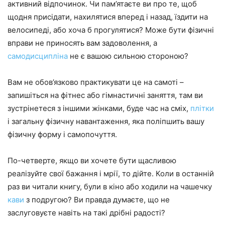
активний відпочинок. Чи пам’ятаєте ви про те, щоб
щодня присідати, нахилятися вперед і назад, їздити на
велосипеді, або хоча б прогулятися? Може бути фізичні
вправи не приносять вам задоволення, а
самодисципліна
не є вашою сильною стороною?
Вам не обов’язково практикувати це на самоті –
запишіться на фітнес або гімнастичні заняття, там ви
зустрінетеся з іншими жінками, буде час на сміх,
плітки
і загальну фізичну навантаження, яка поліпшить вашу
фізичну форму і самопочуття.
По-четверте, якщо ви хочете бути щасливою
реалізуйте свої бажання і мрії, то дійте. Коли в останній
раз ви читали книгу, були в кіно або ходили на чашечку
кави
з подругою? Ви правда думаєте, що не
заслуговуєте навіть на такі дрібні радості?