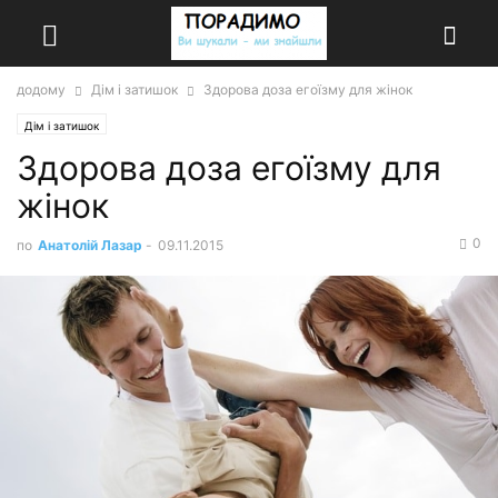
додому
Дім і затишок
Здорова доза егоїзму для жінок
Дім і затишок
Здорова доза егоїзму для
жінок
0
по
Анатолій Лазар
-
09.11.2015