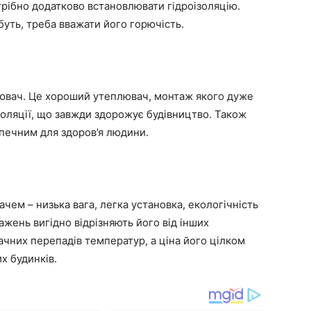
отрібно додатково встановлювати гідроізоляцію.
уть, треба вважати його горючість.
ювач. Це хороший утеплювач, монтаж якого дуже
золяції, що завжди здорожує будівництво. Також
печним для здоров’я людини.
ем – низька вага, легка установка, екологічність
ажень вигідно відрізняють його від інших
ачних перепадів температур, а ціна його цілком
х будинків.