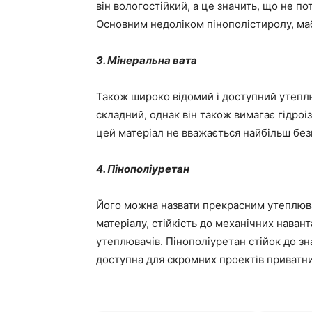
він вологостійкий, а це значить, що не п
Основним недоліком пінополістиролу, маб
3. Мінеральна вата
Також широко відомий і доступний утепл
складний, однак він також вимагає гідроі
цей матеріал не вважається найбільш без
4. Пінополіуретан
Його можна назвати прекрасним утеплювач
матеріалу, стійкість до механічних навант
утеплювачів. Пінополіуретан стійок до зн
доступна для скромних проектів приватни