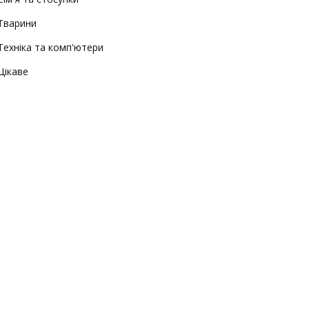
Тварини
Техніка та комп'ютери
Цікаве