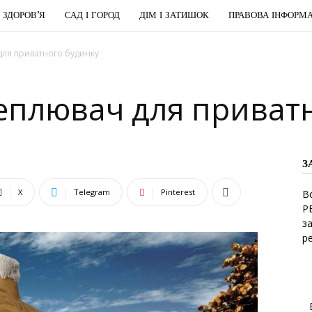
І ЗДОРОВ’Я
САД І ГОРОД
ДІМ І ЗАТИШОК
ПРАВОВА ІНФОРМА
ля приватного будинку
еплювач для приват
З
X
Telegram
Pinterest
В
Р
з
р