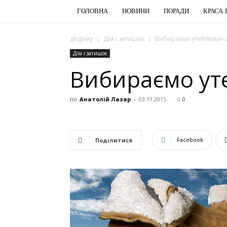
ГОЛОВНА
НОВИНИ
ПОРАДИ
КРАСА 
додому
Дім і затишок
Вибираємо утеплювач д
Дім і затишок
Вибираємо ут
по
Анатолій Лазар
-
03.11.2015
0
Facebook
Поділитися