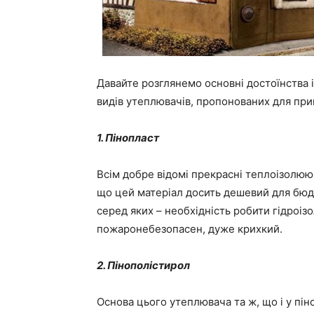
Давайте розглянемо основні достоїнства 
видів утеплювачів, пропонованих для при
1. Пінопласт
Всім добре відомі прекрасні теплоізолююч
що цей матеріал досить дешевий для бюдж
серед яких – необхідність робити гідроіз
пожаронебезопасен, дуже крихкий.
2. Пінополістирол
Основа цього утеплювача та ж, що і у піно