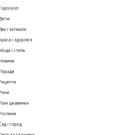
Гороскоп
Дієти
Дім і затишок
Краса і здоров'я
Мода і стиль
Новини
Поради
Рецепти
Різне
Різні цікавинки
Рослини
Сад і город
Сім'я та стосунки