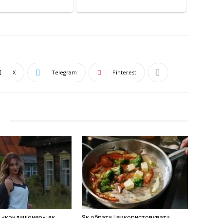
X
Telegram
Pinterest
 «кондиціонер»: як
Як обрати і використовувати