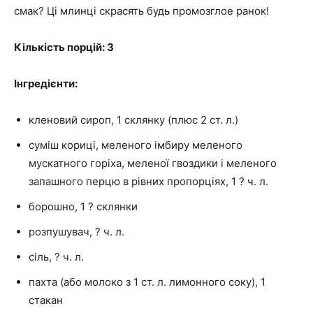
смак? Ці млинці скрасять будь промозглое ранок!
Кількість порцій: 3
Інгредієнти:
кленовий сироп, 1 склянку (плюс 2 ст. л.)
суміш кориці, меленого імбиру меленого
мускатного горіха, меленої гвоздики і меленого
запашного перцю в рівних пропорціях, 1 ? ч. л.
борошно, 1 ? склянки
розпушувач, ? ч. л.
сіль, ? ч. л.
пахта (або молоко з 1 ст. л. лимонного соку), 1
стакан