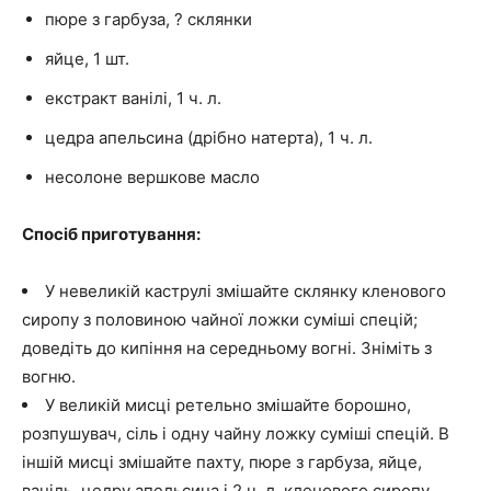
пюре з гарбуза, ? склянки
яйце, 1 шт.
екстракт ванілі, 1 ч. л.
цедра апельсина (дрібно натерта), 1 ч. л.
несолоне вершкове масло
Спосіб приготування:
У невеликій каструлі змішайте склянку кленового
сиропу з половиною чайної ложки суміші спецій;
доведіть до кипіння на середньому вогні. Зніміть з
вогню.
У великій мисці ретельно змішайте борошно,
розпушувач, сіль і одну чайну ложку суміші спецій. В
іншій мисці змішайте пахту, пюре з гарбуза, яйце,
ваніль, цедру апельсина і 2 ч. л. кленового сиропу.