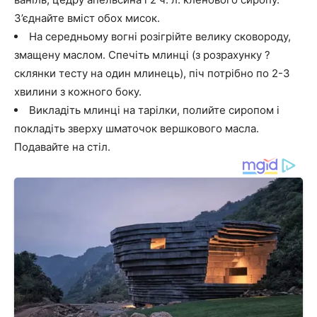
З’єднайте вміст обох мисок.
На середньому вогні розігрійте велику сковороду,
змащену маслом. Спечіть млинці (з розрахунку ?
склянки тесту на один млинець), піч потрібно по 2-3
хвилини з кожного боку.
Викладіть млинці на тарілки, полийте сиропом і
покладіть зверху шматочок вершкового масла.
Подавайте на стіл.