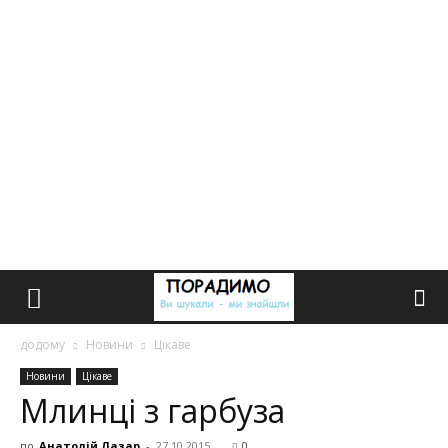
додому
Новини
Цікаве
Новини
Цікаве
Млинці з гарбуза
по
Анатолій Лазар
-
27.10.2015
0