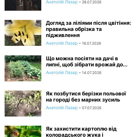
Анатолій Лазар
-
28.07.2026
Догляд за ліліями після цвітіння:
правильна обрізка та
підживлення
Анатолій Лазар
-
16.07.2026
Що можна посіяти на дачі в
липні, щоб зібрати врожай до...
Анатолій Лазар
-
14.07.2026
Як позбутися берізки польової
на городі без марних зусиль
Анатолій Лазар
-
07.07.2026
Як захистити картоплю від
колорадського жука і