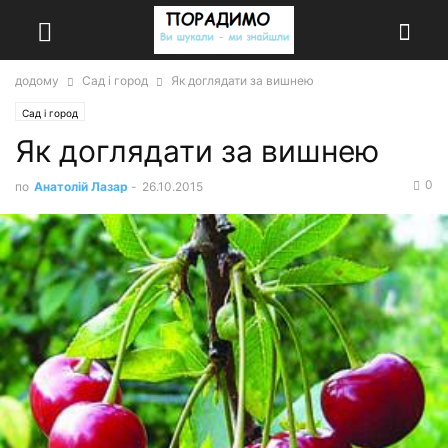
додому
Сад і город
Як доглядати за вишнею
Сад і город
Як доглядати за вишнею
0
по
Анатолій Лазар
-
26.10.2015