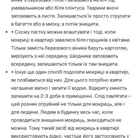
умивальником або біля плінтуса. Тварини вночі
заповзають в листя. Залишається їх просто струсити
в багаття або в миску, а потім знищити.
• Схожу пастку можна влаштувати і тоді, коли
мокриці в квартирі завелися біля горщиків з квітами.
Тільки замість березового віника беруть картоплю,
вирізують з неї середину. Шкідники заповзають
всередину, залишаються тільки їх там знищити.
• Існує ще один спосіб подолати мокриці в квартирі,
як позбавиться від них. Для цього потрібно взяти
негашене вапно і залити її водою. Відкриту ємність
залишити на 2-3 доби в приміщенні. Слід пам’ятати –
цей розчин отруйний не тільки для мокриць, але і
для людини. Людям в будинку весь час, коли
проводиться знищення мокриць, знаходиться не
можна. Тому такий засіб від мокриць в квартирі
використовують рідко, частіше його застосовують у