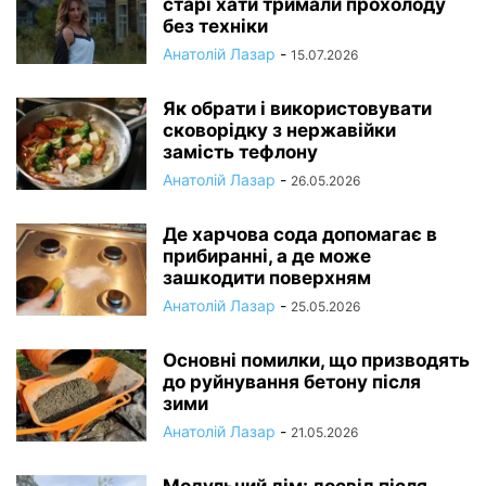
старі хати тримали прохолоду
без техніки
Анатолій Лазар
-
15.07.2026
Як обрати і використовувати
сковорідку з нержавійки
замість тефлону
Анатолій Лазар
-
26.05.2026
Де харчова сода допомагає в
прибиранні, а де може
зашкодити поверхням
Анатолій Лазар
-
25.05.2026
Основні помилки, що призводять
до руйнування бетону після
зими
Анатолій Лазар
-
21.05.2026
Модульний дім: досвід після