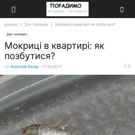
додому
Дім і затишок
Мокриці в квартирі: як позбутися?
Дім і затишок
Мокриці в квартирі: як
позбутися?
0
по
Анатолій Лазар
-
27.02.2015