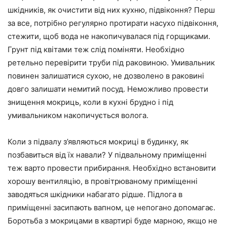
шкідників, як очистити від них кухню, підвіконня? Перш
за все, потрібно регулярно протирати насухо підвіконня,
стежити, щоб вода не накопичувалася під горщиками.
Грунт під квітами теж слід поміняти. Необхідно
ретельно перевірити труби під раковиною. Умивальник
повинен залишатися сухою, не дозволено в раковині
довго залишати немитий посуд. Неможливо провести
знищення мокриць, коли в кухні брудно і під
умивальником накопичується волога.
Коли з підвалу з’являються мокриці в будинку, як
позбавиться від їх навали? У підвальному приміщенні
теж варто провести прибирання. Необхідно встановити
хорошу вентиляцію, в провітрюваному приміщенні
заводяться шкідники набагато рідше. Підлога в
приміщенні засипають вапном, це непогано допомагає.
Боротьба з мокрицами в квартирі буде марною, якщо не