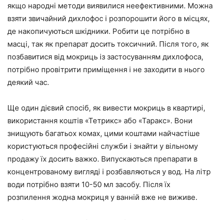
якщо народні методи виявилися неефективними. Можна
взяти звичайний дихлофос і розпорошити його в місцях,
де накопичуються шкідники. Робити це потрібно в
масці, так як препарат досить токсичний. Після того, як
позбавитися від мокриць із застосуванням дихлофоса,
потрібно провітрити приміщення і не заходити в нього
деякий час.
Ще один дієвий спосіб, як вивести мокриць в квартирі,
використання коштів «Тетрикс» або «Таракс». Вони
знищують багатьох комах, цими коштами найчастіше
користуються професійні служби і знайти у вільному
продажу їх досить важко. Випускаються препарати в
концентрованому вигляді і розбавляються у вод. На літр
води потрібно взяти 10-50 мл засобу. Після їх
розпилення жодна мокриця у ванній вже не виживе.