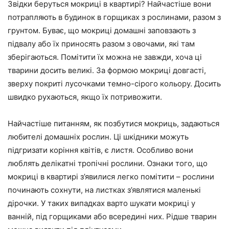
Звідки беруться мокриці в квартирі? Найчастіше вони
потрапляють в будинок в горщиках з рослинами, разом з
грунтом. Буває, що мокриці домашні заповзають з
підвалу або їх приносять разом з овочами, які там
зберігаються. Помітити їх можна не завжди, хоча ці
тварини досить великі. За формою мокриці довгасті,
зверху покриті лусочками темно-сірого кольору. Досить
швидко рухаються, якщо їх потривожити.
Найчастіше питанням, як позбутися мокриць, задаються
любителі домашніх рослин. Ці шкідники можуть
підгризати коріння квітів, є листя. Особливо вони
люблять делікатні тропічні рослини. Ознаки того, що
мокриці в квартирі з’явилися легко помітити – рослини
починають сохнути, на листках з’являтися маленькі
дірочки. У таких випадках варто шукати мокриці у
ванній, під горщиками або всередині них. Рідше тварин