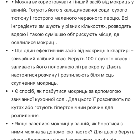
• Можна використовувати і інший засіб від мокриць у
ванній. Готують його з кальцинованої соди, сухого
тютюну і гострого меленого червоного перцю. Всі
інгредієнти змішують у рівних кількостях, розводять
водою і такою сумішшю обприскують місця, де
оселилися мокриці.
• Ще один ефективний засіб від мокриць в квартирі –
звичайний хлібний квас. Беруть 100 г сухого квасу і
заливають його половиною літра окропу. Дають
настоятися розчину і розпилюють біля місць
скупчення мокриць.
• Є спосіб, як позбутися мокриць за допомогою
звичайної кухонної солі. Для цього її розсипають по
кутах або готують гіпертонічний розчин для
розпилення.
• Якщо завелися мокриці у ванній, як боротися з
ними можна за допомогою пасток? Для цього беруть
віник з березових гілок і залишають на ніч під