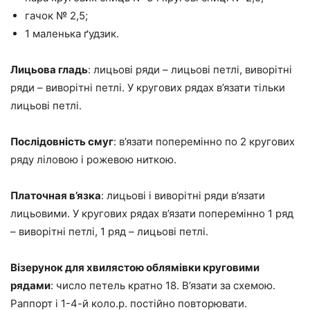
гачок № 2,5;
1 маленька ґудзик.
Лицьова гладь
: лицьові ряди – лицьові петлі, виворітні
ряди – виворітні петлі. У кругових рядах в’язати тільки
лицьові петлі.
Послідовність смуг
: в’язати поперемінно по 2 кругових
ряду ліловою і рожевою ниткою.
Платочная в’язка
: лицьові і виворітні ряди в’язати
лицьовими. У кругових рядах в’язати поперемінно 1 ряд
– виворітні петлі, 1 ряд – лицьові петлі.
Візерунок для хвилястою облямівки круговими
рядами
: число петель кратно 18. В’язати за схемою.
Раппорт і 1-4-й коло.р. постійно повторювати.