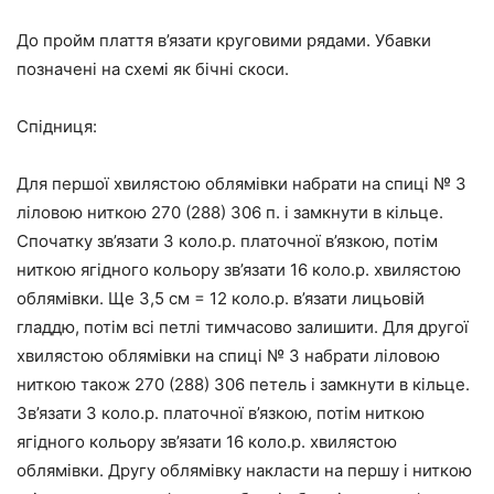
До пройм плаття в’язати круговими рядами. Убавки
позначені на схемі як бічні скоси.
Спідниця:
Для першої хвилястою облямівки набрати на спиці № 3
ліловою ниткою 270 (288) 306 п. і замкнути в кільце.
Спочатку зв’язати 3 коло.р. платочної в’язкою, потім
ниткою ягідного кольору зв’язати 16 коло.р. хвилястою
облямівки. Ще 3,5 см = 12 коло.р. в’язати лицьовій
гладдю, потім всі петлі тимчасово залишити. Для другої
хвилястою облямівки на спиці № 3 набрати ліловою
ниткою також 270 (288) 306 петель і замкнути в кільце.
Зв’язати 3 коло.р. платочної в’язкою, потім ниткою
ягідного кольору зв’язати 16 коло.р. хвилястою
облямівки. Другу облямівку накласти на першу і ниткою