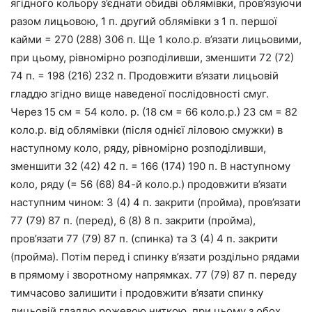
ягідного кольору з’єднати обидві облямівки, пров’язуючи
разом лицьовою, 1 п. другий облямівки з 1 п. першої
кайми = 270 (288) 306 п. Ще 1 коло.р. в’язати лицьовими,
при цьому, рівномірно розподіливши, зменшити 72 (72)
74 п. = 198 (216) 232 п. Продовжити в’язати лицьовій
гладдю згідно вище наведеної послідовності смуг.
Через 15 см = 54 коло. р. (18 см = 66 коло.р.) 23 см = 82
коло.р. від облямівки (після однієї ліловою смужки) в
наступному коло, ряду, рівномірно розподіливши,
зменшити 32 (42) 42 п. = 166 (174) 190 п. В наступному
коло, ряду (= 56 (68) 84-й коло.р.) продовжити в’язати
наступним чином: 3 (4) 4 п. закрити (пройма), пров’язати
77 (79) 87 п. (перед), 6 (8) 8 п. закрити (пройма),
пров’язати 77 (79) 87 п. (спинка) та 3 (4) 4 п. закрити
(пройма). Потім перед і спинку в’язати роздільно рядами
в прямому і зворотному напрямках. 77 (79) 87 п. переду
тимчасово залишити і продовжити в’язати спинку
лицьовій гладдю рожевою ниткою, при цьому з обох