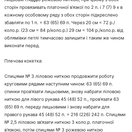
сторін провязивать платочної в’язкої по 2 п. і 7 (7) 9 х в
кожному особовому ряду з обох сторін підкреслено
збавляти по 1 п. = 63 (65) 69 п. Через 20 см = 72 р./
коло.р. (23 см = 84 р/коло.р.) 29 см = 104 р./коло.р. від
облямівки петлі тимчасово залишити і таким же чином
виконати перед.
Плечова кокетка:
Спицями № 3 ліловою ниткою продовжити роботу
круговими рядами наступним чином: 63 (65) 69 п.
спинки пров’язати лицьовими, знову набрати ліловою
ниткою для лівого рукава 45 (48) 52 п., пров’язати 63
(65) 69 п. переду лицьовими і знову набрати для
правого рукава 45 (48) 52 п. = 216 (226) 242 п. Спицями
№ 2,5 ліловою зв’язати ниткою 3 коло.р. платочної
в’язкою, потім спицями № 3 рожевою ниткою