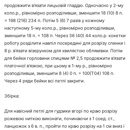
продовжити в’язати лицьовій гладдю. Одночасно у 2-му
коло.р., рівномірно розподіливши, зменшити 18 (10) 8 п.
= 198 (216) 234 п. Потім 5 (6) 7 разів у кожному
наступному 5-му коло.р., рівномірно розподіливши,
зменшити 18 п. = 108 п. Через 36 (40) 44 коло.р. кокетки
роботу розділити навпіл посередині для розрізу спинки і
8 р. в’язати візерунком для хвилястою облямівки. Потім
для бейки горловини спицями № 2,5 продовжити в’язати
платочної в’язкою, при цьому в 1-му р., рівномірно
розподіливши, зменшити 8 (4) 0 п. = 100{Т04) 108 п.
Через 4 ряди бейки всі петлі закрити.
Збірка:
Для навісний петлі для гудзики вгорі по краю розрізу
рожевою ниткою виконати, починаючи з 1 соед. ст.,
ланцюжок з 6 в. п., пройти по краю розрізу на 1 см вниз і