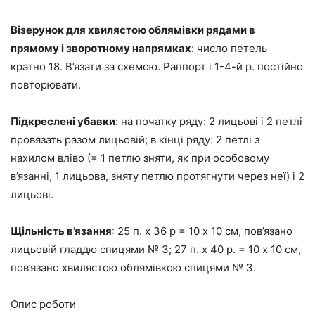
Візерунок для хвилястою облямівки рядами в
прямому і зворотному напрямках
: число петель
кратно 18. В’язати за схемою. Раппорт і 1-4-й р. постійно
повторювати.
Підкреслені убавки
: на початку ряду: 2 лицьові і 2 петлі
провязать разом лицьовій; в кінці ряду: 2 петлі з
нахилом вліво (= 1 петлю зняти, як при особовому
в’язанні, 1 лицьова, зняту петлю протягнути через неї) і 2
лицьові.
Щільність в’язання
: 25 п. х 36 р = 10 х 10 см, пов’язано
лицьовій гладдю спицями № 3; 27 п. х 40 р. = 10 х 10 см,
пов’язано хвилястою облямівкою спицями № 3.
Опис роботи