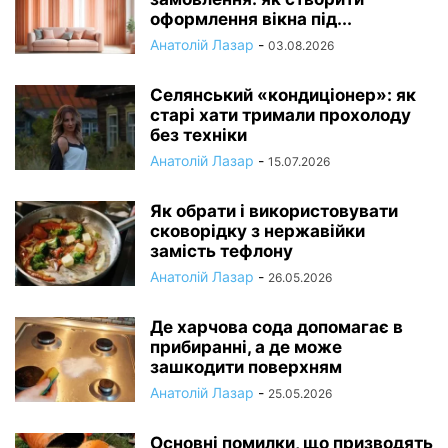
оформлення вікна під...
Анатолій Лазар
-
03.08.2026
Селянський «кондиціонер»: як
старі хати тримали прохолоду
без техніки
Анатолій Лазар
-
15.07.2026
Як обрати і використовувати
сковорідку з нержавійки
замість тефлону
Анатолій Лазар
-
26.05.2026
Де харчова сода допомагає в
прибиранні, а де може
зашкодити поверхням
Анатолій Лазар
-
25.05.2026
Основні помилки, що призводять