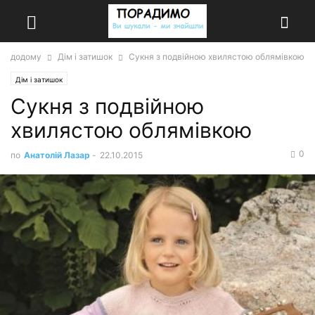
додому
Дім і затишок
Сукня з подвійною хвилястою облямівкою
Дім і затишок
Сукня з подвійною
хвилястою облямівкою
0
по
Анатолій Лазар
-
22.10.2015