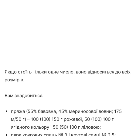
Якщо стоїть тільки одне число, воно відноситься до всіх
розмірів.
Вам знадобиться:
пряжа (55% бавовна, 45% мериносової вовни; 175
м/50 г) – 100 (100) 150 г рожевої, 50 (100) 100 г
ягідного кольору і 50 (50) 100 г ліловою;
пара кругових спиць № 3 і кругові спиці № 2,5;