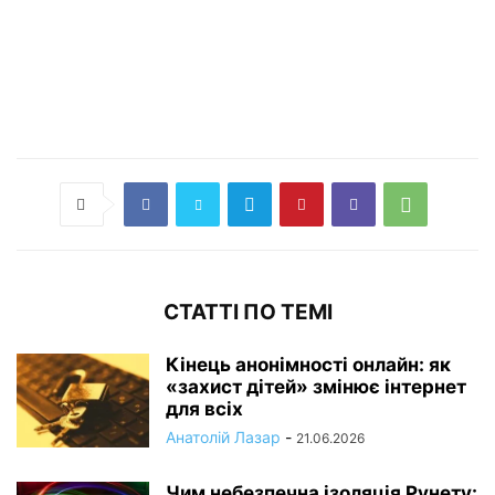
СТАТТІ ПО ТЕМІ
Кінець анонімності онлайн: як
«захист дітей» змінює інтернет
для всіх
Анатолій Лазар
-
21.06.2026
Чим небезпечна ізоляція Рунету: