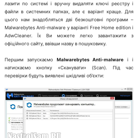
лазити по системі і вручну видаляти ключі реєстру і
файли в системних папках, але є варіант краще. Для
цього нам знадобляться дві безкоштовні програми –
Malwarebytes Anti-malware у варіанті Free Home edition і
AdwCleaner. Їх Ви можете легко завантажити з
офіційного сайту, ввівши назву в пошуковику.
Першим запускаємо
Malwarebytes Anti-malware
і і
натискаємо кнопку «Сканувати» (Scan). Під час
перевірки будуть виявлені шкідливі об’єкти: