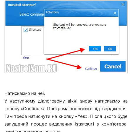
Натискаємо на неї.
У наступному діалоговому вікні знову натискаємо на
кнопку «Continue». Програма попросить підтвердження.
Там треба натиснути на кнопку «Yes». Після цього буде
запущений процес видалення istartsurf з комп’ютера,
який завершитися ось так: