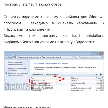
програму istartsurf з комп’ютера
.
Спочатку видалимо програму звичайним для Windows
способом – заходимо в «Панель керування» ->
«Програми та компоненти».
Знаходимо там програму «istartsurf unistaller»,
виділяємо його і натискаємо на кнопку «Видалити»:
Відкриється ось таке вікно: