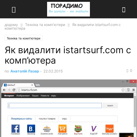
додому
Техніка та комп'ютери
Як видалити istartsurf.com c
комп’ютера
Техніка та комп'ютери
Як видалити istartsurf.com c
комп’ютера
0
по
Анатолій Лазар
-
22.02.2015