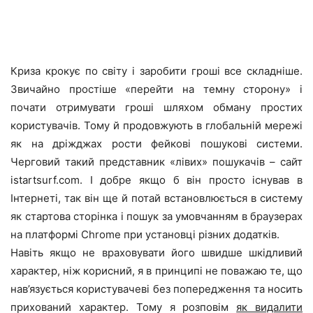
Криза крокує по світу і заробити гроші все складніше.
Звичайно простіше «перейти на темну сторону» і
почати отримувати гроші шляхом обману простих
користувачів. Тому й продовжують в глобальній мережі
як на дріжджах рости фейкові пошукові системи.
Черговий такий представник «лівих» пошукачів – сайт
istartsurf.com. І добре якщо б він просто існував в
Інтернеті, так він ще й потай встановлюється в систему
як стартова сторінка і пошук за умовчанням в браузерах
на платформі Chrome при установці різних додатків.
Навіть якщо не враховувати його швидше шкідливий
характер, ніж корисний, я в принципі не поважаю те, що
нав’язується користувачеві без попередження та носить
прихований характер. Тому я розповім
як видалити