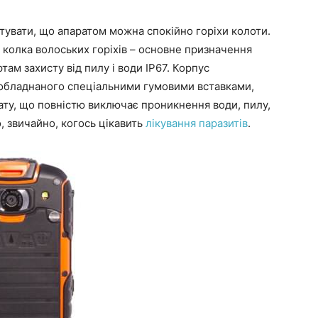
ртувати, що апаратом можна спокійно горіхи колоти.
колка волоських горіхів – основне призначення
ам захисту від пилу і води IP67. Корпус
 обладнаного спеціальними гумовими вставками,
ту, що повністю виключає проникнення води, пилу,
о, звичайно, когось цікавить
лікування паразитів
.