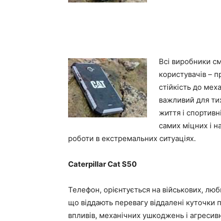
Всі виробники см
користувачів – пр
стійкість до ме
важливий для тих
життя і спортивн
самих міцних і н
роботи в екстремальних ситуаціях.
Caterpillar Cat S50
Телефон, орієнтується на військових, люб
що віддають перевагу віддалені куточки 
впливів, механічних ушкоджень і агреси