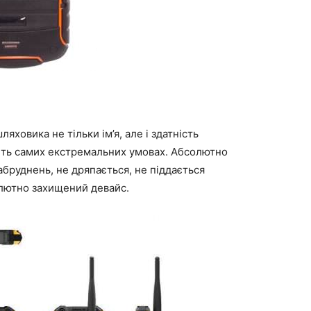
яховика не тільки ім’я, але і здатність
віть самих екстремальних умовах. Абсолютно
абруднень, не дряпається, не піддається
лютно захищений девайс.