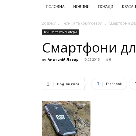
ГОЛОВНА
НОВИНИ
ПОРАДИ
КРАСА 
додому
Техніка та комп'ютери
Смартфони для
Техніка та комп'ютери
Смартфони дл
по
Анатолій Лазар
-
10.02.2015
0
Facebook
Поділитися