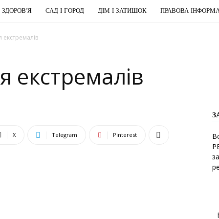
І ЗДОРОВ’Я
САД І ГОРОД
ДІМ І ЗАТИШОК
ПРАВОВА ІНФОРМА
 екстремалів
я екстремалів
З
X
Telegram
Pinterest
В
Р
з
р