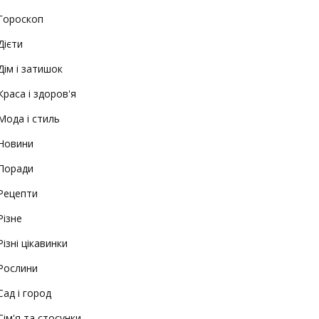
Гороскоп
Дієти
Дім і затишок
Краса і здоров'я
Мода і стиль
Новини
Поради
Рецепти
Різне
Різні цікавинки
Рослини
Сад і город
Сім'я та стосунки