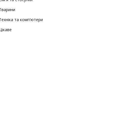
Тварини
Техніка та комп'ютери
Цікаве