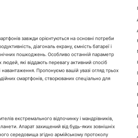
артфонів завжди орієнтуються на основні потреби
одуктивність, діагональ екрану, ємність батареї і
ханічних пошкоджень. Особливо останній параметр
 людей, які віддають перевагу активний спосіб
і навантаження. Пропонуємо вашій увазі огляд трьох
адійних смартфонів, створюваних спеціально для
ителів екстремального відпочинку і мандрівників,
планети. Апарат захищений від будь-яких зовнішніх
вного середовища згідно армійському протоколу