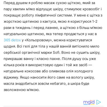
Перед душем я роблю масаж сухою щіткою, який за
пару хвилин м’яко відлущує шкіру, стимулює кровообіг і
покращує роботу лімфатичної системи. У мене є щітка з
жорсткою щетиною з кактуса, якою я користуюся 1-2
рази в тиждень і перед лазнею, а щіткою з більш м’якою
натуральною щетиною, яка тепер продається у нас в
365 detox
у «Кольоровому», можна користуватися
щодня. Всі гелі для тіла у нашій ванній витіснило мило
сербської органічної марки Sofi. Воно не сушить шкіру,
прикрашає ванну і класно пахне. Після душу ось уже
кілька років я використовую один і той же засіб —
натуральне кокосове або оливкова олія холодного
віджиму. Якщо наносити його саме на вологу шкіру,
масла знадобиться зовсім небагато, а шкіра буде
зволоженою м’якою.