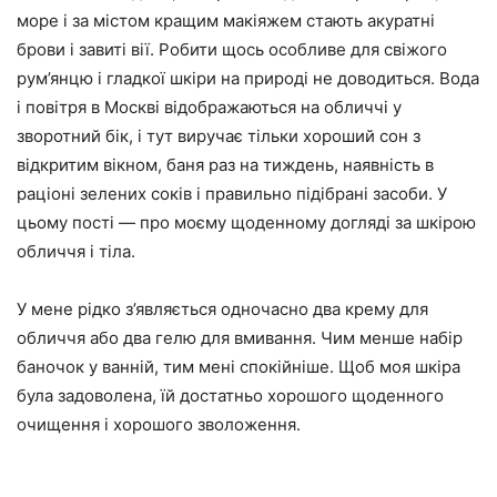
море і за містом кращим макіяжем стають акуратні
брови і завиті вії. Робити щось особливе для свіжого
рум’янцю і гладкої шкіри на природі не доводиться. Вода
і повітря в Москві відображаються на обличчі у
зворотний бік, і тут виручає тільки хороший сон з
відкритим вікном, баня раз на тиждень, наявність в
раціоні зелених соків і правильно підібрані засоби. У
цьому пості — про моєму щоденному догляді за шкірою
обличчя і тіла.
У мене рідко з’являється одночасно два крему для
обличчя або два гелю для вмивання. Чим менше набір
баночок у ванній, тим мені спокійніше. Щоб моя шкіра
була задоволена, їй достатньо хорошого щоденного
очищення і хорошого зволоження.