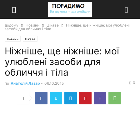
додому
Новини
Цікаве
Ніжніше, ще ніжніше: мої улюблені
засоби для обличчя і тіла
Новини
Цікаве
Ніжніше, ще ніжніше: мої
улюблені засоби для
обличчя і тіла
0
по
Анатолій Лазар
-
06.10.2015