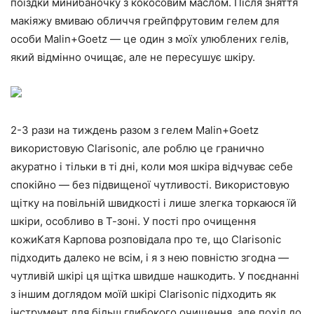
поїздки минибаночку з кокосовим маслом. Після зняття
макіяжу вмиваю обличчя грейпфрутовим гелем для
особи Malin+Goetz — це один з моїх улюблених гелів,
який відмінно очищає, але не пересушує шкіру.
2-3 рази на тиждень разом з гелем Malin+Goetz
використовую Clarisonic, але роблю це гранично
акуратно і тільки в ті дні, коли моя шкіра відчуває себе
спокійно — без підвищеної чутливості. Використовую
щітку на повільній швидкості і лише злегка торкаюся їй
шкіри, особливо в Т-зоні. У пості про очищення
кожиКатя Карпова розповідала про те, що Clarisonic
підходить далеко не всім, і я з нею повністю згодна —
чутливій шкірі ця щітка швидше нашкодить. У поєднанні
з іншим доглядом моїй шкірі Clarisonic підходить як
інструмент для більш глибокого очищення, але похід до