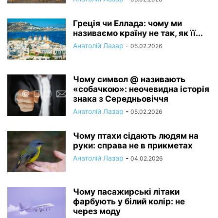
Греція чи Еллада: чому ми
називаємо країну не так, як її...
Анатолій Лазар
-
05.02.2026
Чому символ @ називають
«собачкою»: неочевидна історія
знака з Середньовіччя
Анатолій Лазар
-
05.02.2026
Чому птахи сідають людям на
руки: справа не в прикметах
Анатолій Лазар
-
04.02.2026
Чому пасажирські літаки
фарбують у білий колір: не
через моду