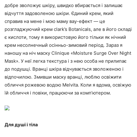
добре зволожує шкіру, швидко вбирається і залишає
відчуття задоволеною шкіри. Єдиний крем, який
справив на мене і мою маму вау-ефект — це
розгладжуючий крем clark’s Botanicals, але в його складі
є кислоти, тому я використовую його тільки як нічний
крем несолнечный осінньо-зимовий період. Зараз я
наношу на ніч маску Clinique «Moisture Surge Over Night
Mask». У неї легка текстура і з нею особа не прилипає
до подушці. Вранці шкіра відчувається зволоженою і
відпочилою. Змивши маску вранці, люблю освіжити
обличчя рожевою водою Melvita. Коли я вдома, освіжую
їй обличчя і повіки, працюючи за комп’ютером.
Для душі і тіла