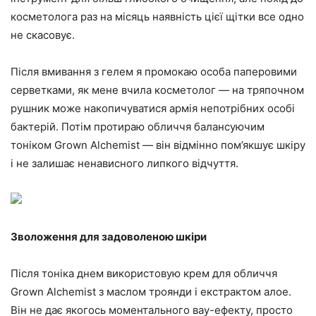
косметолога раз на місяць наявність цієї щітки все одно
не скасовує.
Після вмивання з гелем я промокаю особа паперовими
серветками, як мене вчила косметолог — на тряпочном
рушник може накопичуватися армія непотрібних особі
бактерій. Потім протираю обличчя балансуючим
тоніком Grown Alchemist — він відмінно пом’якшує шкіру
і не залишає ненависного липкого відчуття.
Зволоження для задоволеною шкіри
Після тоніка днем використовую крем для обличчя
Grown Alchemist з маслом троянди і екстрактом алое.
Він не дає якогось моментального вау-ефекту, просто