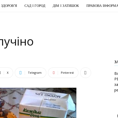
І ЗДОРОВ’Я
САД І ГОРОД
ДІМ І ЗАТИШОК
ПРАВОВА ІНФОРМА
пучіно
З
X
Telegram
Pinterest
В
Р
з
р