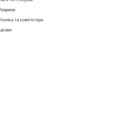
Тварини
Техніка та комп'ютери
Цікаве