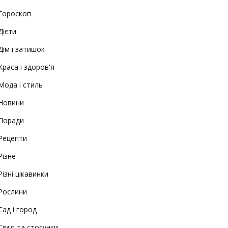
Гороскоп
Дієти
Дім і затишок
Краса і здоров'я
Мода і стиль
Новини
Поради
Рецепти
Різне
Різні цікавинки
Рослини
Сад і город
Сім'я та стосунки