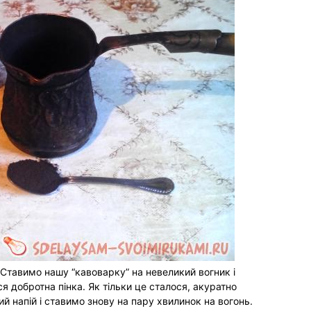
Ставимо нашу “кавоварку” на невеликий вогник і
я добротна пінка. Як тільки це сталося, акуратно
й напій і ставимо знову на пару хвилинок на вогонь.