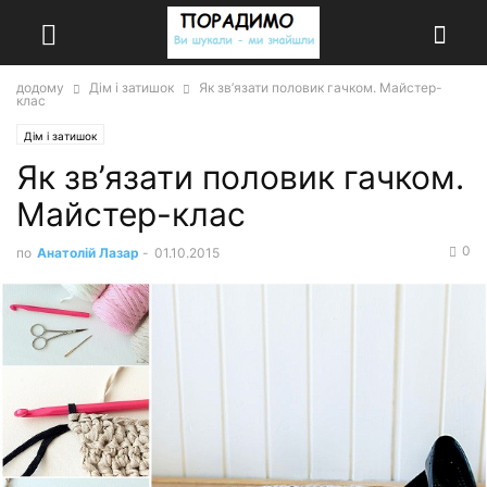
додому
Дім і затишок
Як зв’язати половик гачком. Майстер-
клас
Дім і затишок
Як зв’язати половик гачком.
Майстер-клас
0
по
Анатолій Лазар
-
01.10.2015