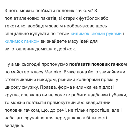
З чого можна пов’язати половик гачком? З
поліетиленових пакетів, зі старих футболок або
текстилю, вообщем зовсім необов’язково щось
спеціально купувати по тегам
килимок своїми руками
і
килимок гачком
ви знайдете масу ідей для
виготовлення домашніх доріжок.
Ну а ми сьогодні пропонуємо
пов’язати половик гачком
по майстер-класу Marinke. В’яже вона його звичайними
стовпчиками з накидом, різними кольорами пряжі, у
широку смужку. Правда, форма килимка на підлозі
кругла, але якщо ви не хочете робити надбавки і убавки,
то можна пов’язати прямокутний або квадратний
половик гачком, що, до речі, не тільки простіше, але і
набагато зручніше для передпокою в більшості
випадків.