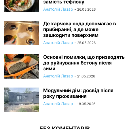
замість тефлону
Анатолій Лазар
-
26.05.2026
Де харчова сода допомагає в
прибиранні, а де може
зашкодити поверхням
Анатолій Лазар
-
25.05.2026
Основні помилки, що призводять
до руйнування бетону після
зими
Анатолій Лазар
-
21.05.2026
Модульний дім: досвід після
року проживання
Анатолій Лазар
-
18.05.2026
БЕЗ КОМЕНТАРІВ