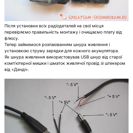
Після установки всіх радіодеталей на свої місця
перевіряємо правильність монтажу і очищаємо плату від
флюсу.
Тепер займемося розпаюванням шнура живлення і
установкою струму зарядки для кожного акумулятора.
Як шнура живлення використовував USB шнур від старої
комп’ютерної мишки і шматок живлячої провід зі штекером
від «Денді».