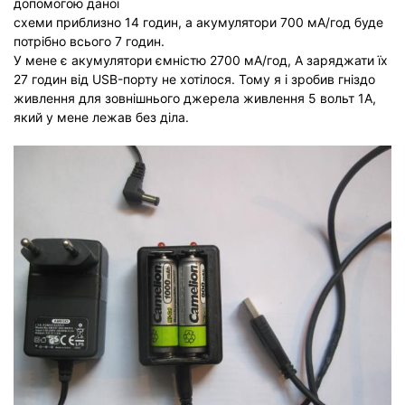
допомогою даної
схеми приблизно 14 годин, а акумулятори 700 мА/год буде
потрібно всього 7 годин.
У мене є акумулятори ємністю 2700 мА/год, А заряджати їх
27 годин від USB-порту не хотілося. Тому я і зробив гніздо
живлення для зовнішнього джерела живлення 5 вольт 1А,
який у мене лежав без діла.