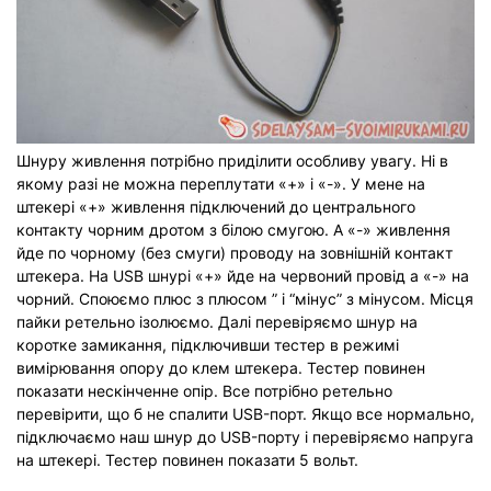
Шнуру живлення потрібно приділити особливу увагу. Ні в
якому разі не можна переплутати «+» і «-». У мене на
штекері «+» живлення підключений до центрального
контакту чорним дротом з білою смугою. А «-» живлення
йде по чорному (без смуги) проводу на зовнішній контакт
штекера. На USB шнурі «+» йде на червоний провід а «-» на
чорний. Споюємо плюс з плюсом ” і “мінус” з мінусом. Місця
пайки ретельно ізолюємо. Далі перевіряємо шнур на
коротке замикання, підключивши тестер в режимі
вимірювання опору до клем штекера. Тестер повинен
показати нескінченне опір. Все потрібно ретельно
перевірити, що б не спалити USB-порт. Якщо все нормально,
підключаємо наш шнур до USB-порту і перевіряємо напруга
на штекері. Тестер повинен показати 5 вольт.