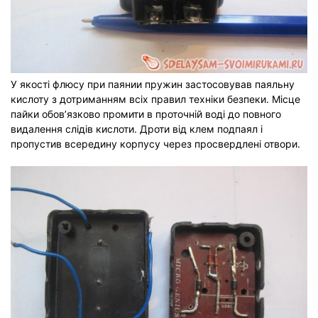
У якості флюсу при паянии пружин застосовував паяльну
кислоту з дотриманням всіх правил техніки безпеки. Місце
пайки обов’язково промити в проточній воді до повного
видалення слідів кислоти. Дроти від клем подпаял і
пропустив всередину корпусу через просвердлені отвори.