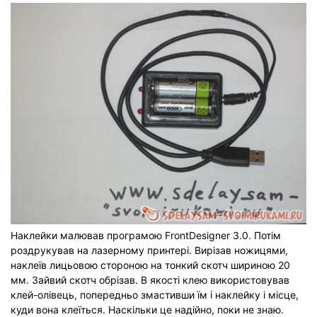
Наклейки малював програмою FrontDesigner 3.0. Потім
роздрукував на лазерному принтері. Вирізав ножицями,
наклеїв лицьовою стороною на тонкий скотч шириною 20
мм. Зайвий скотч обрізав. В якості клею використовував
клей-олівець, попередньо змастивши їм і наклейку і місце,
куди вона клеїться. Наскільки це надійно, поки не знаю.