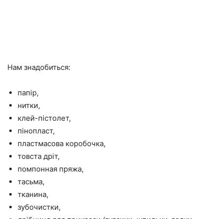
Нам знадобиться:
папір,
нитки,
клей-пістолет,
пінопласт,
пластмасова коробочка,
товста дріт,
помпонная пряжа,
тасьма,
тканина,
зубочистки,