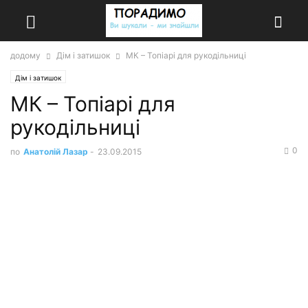
додому
Дім і затишок
МК – Топіарі для рукодільниці
Дім і затишок
МК – Топіарі для
рукодільниці
0
по
Анатолій Лазар
-
23.09.2015