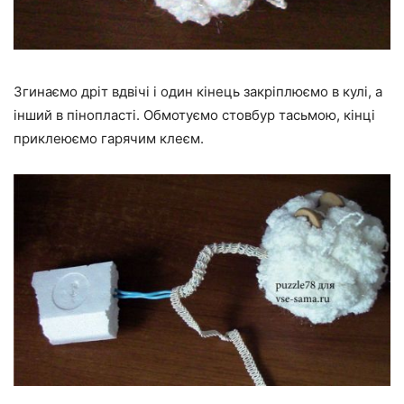
Згинаємо дріт вдвічі і один кінець закріплюємо в кулі, а
інший в пінопласті. Обмотуємо стовбур тасьмою, кінці
приклеюємо гарячим клеєм.