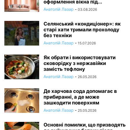
оформлення вікна під...
Анатолій Лазар
-
03.08.2026
Селянський «кондиціонер»: як
старі хати тримали прохолоду
без техніки
Анатолій Лазар
-
15.07.2026
Як обрати і використовувати
сковорідку з нержавійки
замість тефлону
Анатолій Лазар
-
26.05.2026
Де харчова сода допомагає в
прибиранні, а де може
зашкодити поверхням
Анатолій Лазар
-
25.05.2026
Основні помилки, що призводять