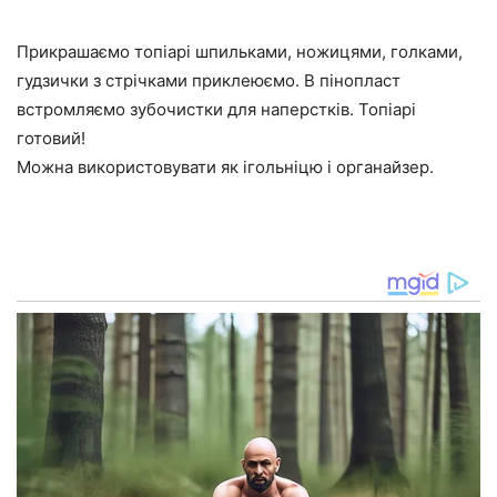
Прикрашаємо топіарі шпильками, ножицями, голками,
гудзички з стрічками приклеюємо. В пінопласт
встромляємо зубочистки для наперстків. Топіарі
готовий!
Можна використовувати як ігольніцю і органайзер.