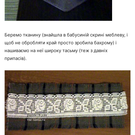
Беремо тканину (знайшла в бабусиній скрині меблеву, і
щоб не обробляти край просто зробила бахрому) і
нашиваємо на неї широку тасьму (теж з давніх
припасів).