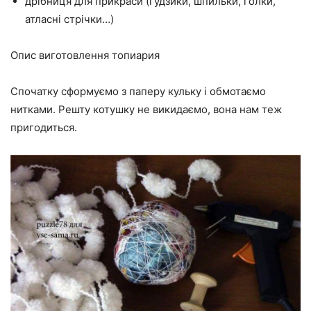
дрібниця для прикраси (гудзики, шпильки, голки,
атласні стрічки…)
Опис виготовлення топиария
Спочатку сформуємо з паперу кульку і обмотаємо
нитками. Решту котушку не викидаємо, вона нам теж
пригодиться.