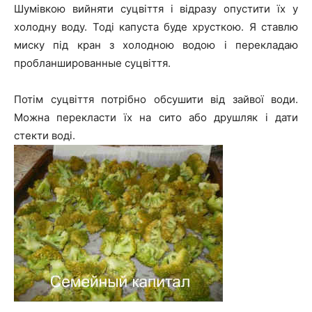
Шумівкою вийняти суцвіття і відразу опустити їх у
холодну воду. Тоді капуста буде хрусткою. Я ставлю
миску під кран з холодною водою і перекладаю
пробланшированные суцвіття.
Потім суцвіття потрібно обсушити від зайвої води.
Можна перекласти їх на сито або друшляк і дати
стекти воді.