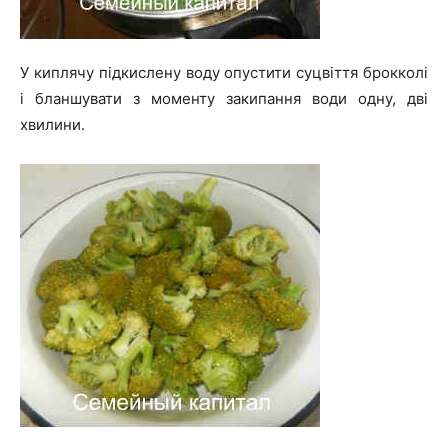
У киплячу підкислену воду опустити суцвіття брокколі
і бланшувати з моменту закипання води одну, дві
хвилини.