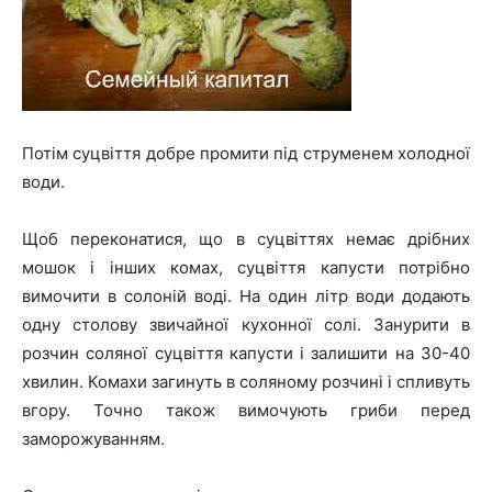
Потім суцвіття добре промити під струменем холодної
води.
Щоб переконатися, що в суцвіттях немає дрібних
мошок і інших комах, суцвіття капусти потрібно
вимочити в солоній воді. На один літр води додають
одну столову звичайної кухонної солі. Занурити в
розчин соляної суцвіття капусти і залишити на 30-40
хвилин. Комахи загинуть в соляному розчині і спливуть
вгору. Точно також вимочують гриби перед
заморожуванням.