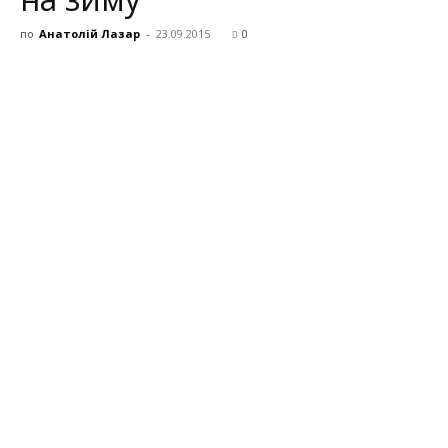
по
Анатолій Лазар
-
23.09.2015
0