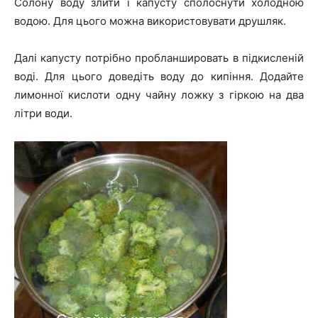
Солону воду злити і капусту сполоснути холодною
водою. Для цього можна використовувати друшляк.
Далі капусту потрібно пробланшировать в підкисленій
воді. Для цього доведіть воду до кипіння. Додайте
лимонної кислоти одну чайну ложку з гіркою на два
літри води.