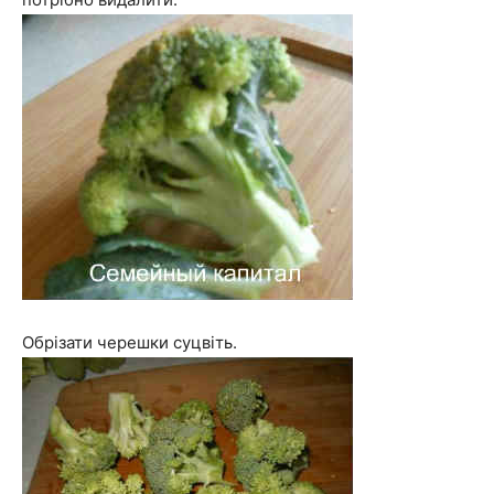
Обрізати черешки суцвіть.