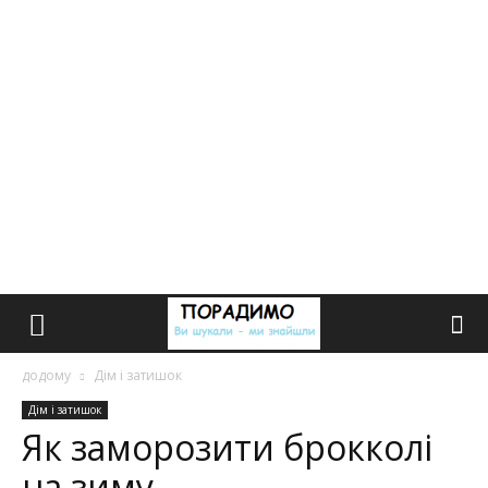
додому
Дім і затишок
Дім і затишок
Як заморозити брокколі
на зиму