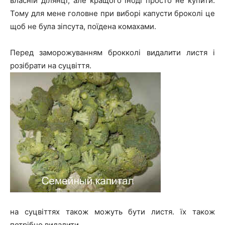
власній ділянці, але кращого іноді просто не купити.
Тому для мене головне при виборі капусти броколі це
щоб не була зіпсута, поїдена комахами.
Перед заморожуванням брокколі видалити листя і
розібрати на суцвіття.
на суцвіттях також можуть бути листя. їх також
потрібно видалити.