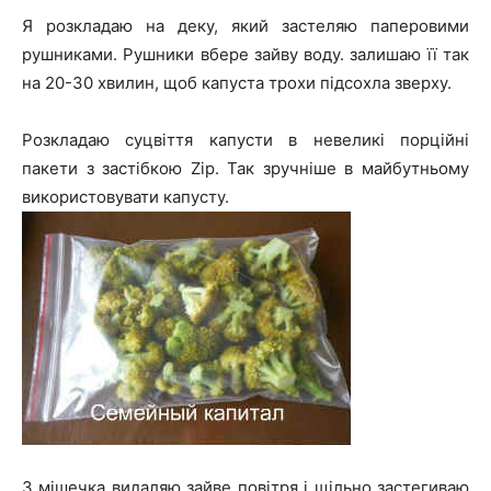
Я розкладаю на деку, який застеляю паперовими
рушниками. Рушники вбере зайву воду. залишаю її так
на 20-30 хвилин, щоб капуста трохи підсохла зверху.
Розкладаю суцвіття капусти в невеликі порційні
пакети з застібкою Zip. Так зручніше в майбутньому
використовувати капусту.
З мішечка видаляю зайве повітря і щільно застегиваю