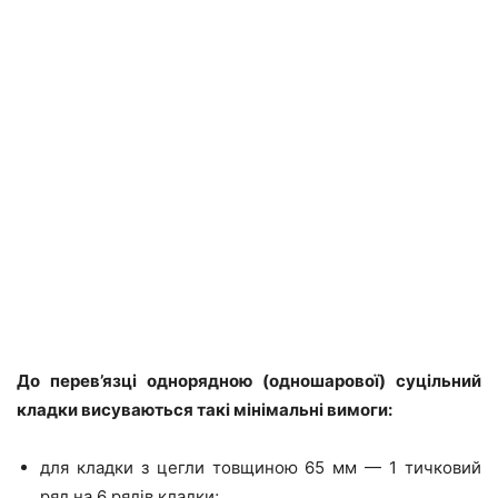
До перев’язці однорядною (одношарової) суцільний
кладки висуваються такі мінімальні вимоги:
для кладки з цегли товщиною 65 мм — 1 тичковий
ряд на 6 рядів кладки;