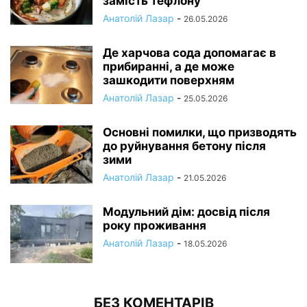
замість тефлону
Анатолій Лазар
-
26.05.2026
Де харчова сода допомагає в
прибиранні, а де може
зашкодити поверхням
Анатолій Лазар
-
25.05.2026
Основні помилки, що призводять
до руйнування бетону після
зими
Анатолій Лазар
-
21.05.2026
Модульний дім: досвід після
року проживання
Анатолій Лазар
-
18.05.2026
БЕЗ КОМЕНТАРІВ