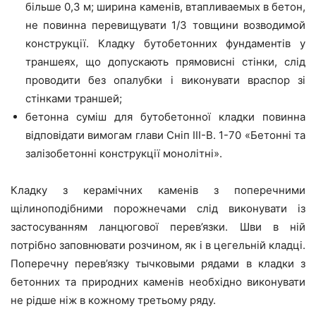
більше 0,3 м; ширина каменів, втапливаемых в бетон,
не повинна перевищувати 1/3 товщини возводимой
конструкції. Кладку бутобетонних фундаментів у
траншеях, що допускають прямовисні стінки, слід
проводити без опалубки і виконувати враспор зі
стінками траншей;
бетонна суміш для бутобетонної кладки повинна
відповідати вимогам глави Сніп III-B. 1-70 «Бетонні та
залізобетонні конструкції монолітні».
Кладку з керамічних каменів з поперечними
щілиноподібними порожнечами слід виконувати із
застосуванням ланцюгової перев’язки. Шви в ній
потрібно заповнювати розчином, як і в цегельній кладці.
Поперечну перев’язку тычковыми рядами в кладки з
бетонних та природних каменів необхідно виконувати
не рідше ніж в кожному третьому ряду.