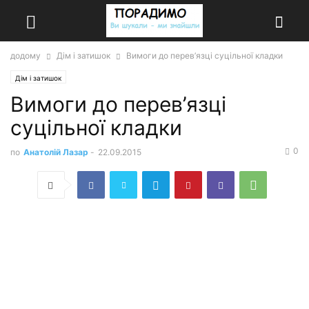
додому
Дім і затишок
Вимоги до перев’язці суцільної кладки
Дім і затишок
Вимоги до перев’язці
суцільної кладки
0
по
Анатолій Лазар
-
22.09.2015