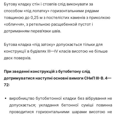
Бутову кладку стін і стовпів слід виконувати за
способом «під лопатку» горизонтальними рядами
товщиною до 0,25 м з постелістих каменів з приколкою
«обличчя», з ретельною расщебенкой пустот і
дотриманням перев’язки швів.
Бутова кладка «під затоку» допускається тільки для
конструкції в будівлях III—IV класів висотою не більше
двох поверхів.
При зведенні конструкцій з бутобетону слід
дотримуватися наступні основні вимоги СНиП III-B. 4—
72:
виробництво бутобетонної кладки без вібрування не
допускається; укладання бетонної суміші повинна
проводитися горизонтальними шарами висотою не