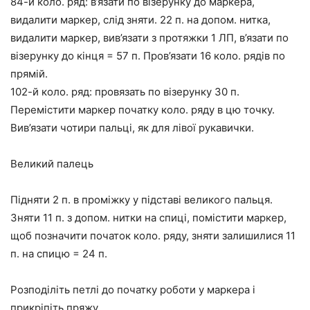
84-й коло. ряд: в’язати по візерунку до маркера,
видалити маркер, слід зняти. 22 п. на допом. нитка,
видалити маркер, вив’язати з протяжки 1 ЛП, в’язати по
візерунку до кінця = 57 п. Пров’язати 16 коло. рядів по
прямій.
102-й коло. ряд: провязать по візерунку 30 п.
Перемістити маркер початку коло. ряду в цю точку.
Вив’язати чотири пальці, як для лівої рукавички.
Великий палець
Підняти 2 п. в проміжку у підставі великого пальця.
Зняти 11 п. з допом. нитки на спиці, помістити маркер,
щоб позначити початок коло. ряду, зняти залишилися 11
п. на спицю = 24 п.
Розподіліть петлі до початку роботи у маркера і
прикріпіть пряжу.