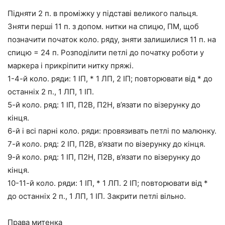
Підняти 2 п. в проміжку у підставі великого пальця.
Зняти перші 11 п. з допом. нитки на спицю, ПМ, щоб
позначити початок коло. ряду, зняти залишилися 11 п. на
спицю = 24 п. Розподілити петлі до початку роботи у
маркера і прикріпити нитку пряжі.
1-4-й коло. ряди: 1 ІП, * 1 ЛП, 2 ІП; повторювати від * до
останніх 2 п., 1 ЛП, 1 ІП.
5-й коло. ряд: 1 ІП, П2В, П2Н, в’язати по візерунку до
кінця.
6-й і всі парні коло. ряди: провязивать петлі по малюнку.
7-й коло. ряд: 2 ІП, П2В, в’язати по візерунку до кінця.
9-й коло. ряд: 1 ІП, П2Н, П2В, в’язати по візерунку до
кінця.
10-11-й коло. ряди: 1 ІП, * 1 ЛП. 2 ІП; повторювати від *
до останніх 2 п., 1 ЛП, 1 ІП. Закрити петлі вільно.
Права митенка