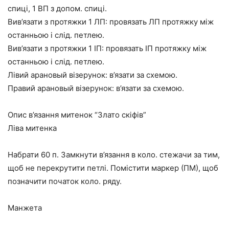
спиці, 1 ВП з допом. спиці.
Вив’язати з протяжки 1 ЛП: провязать ЛП протяжку між
останньою і слід. петлею.
Вив’язати з протяжки 1 ІП: провязать ІП протяжку між
останньою і слід. петлею.
Лівий арановый візерунок: в’язати за схемою.
Правий арановый візерунок: в’язати за схемою.
Опис в’язання митенок “Злато скіфів”
Ліва митенка
Набрати 60 п. Замкнути в’язання в коло. стежачи за тим,
щоб не перекрутити петлі. Помістити маркер (ПМ), щоб
позначити початок коло. ряду.
Манжета