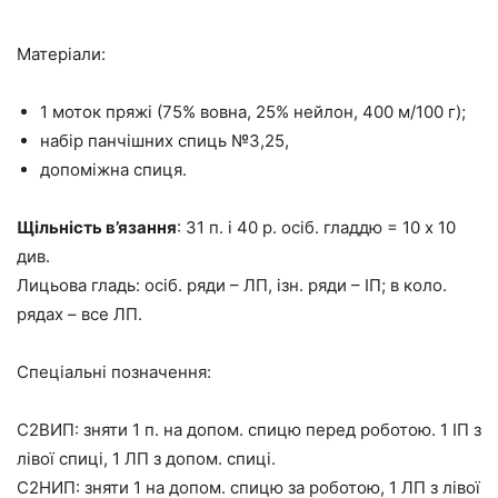
Матеріали:
1 моток пряжі (75% вовна, 25% нейлон, 400 м/100 г);
набір панчішних спиць №3,25,
допоміжна спиця.
Щільність в’язання
: 31 п. і 40 р. осіб. гладдю = 10 х 10
див.
Лицьова гладь: осіб. ряди – ЛП, ізн. ряди – ІП; в коло.
рядах – все ЛП.
Спеціальні позначення:
С2ВИП: зняти 1 п. на допом. спицю перед роботою. 1 ІП з
лівої спиці, 1 ЛП з допом. спиці.
С2НИП: зняти 1 на допом. спицю за роботою, 1 ЛП з лівої