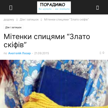
додому
Дім і затишок
Мітенки спицями “Злато скіфів”
Дім і затишок
Мітенки спицями “Злато
скіфів”
0
по
Анатолій Лазар
-
21.09.2015