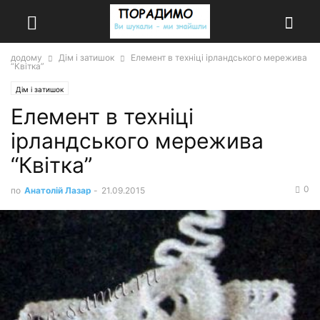
додому
Дім і затишок
Елемент в техніці ірландського мережива
“Квітка”
Дім і затишок
Елемент в техніці
ірландського мережива
“Квітка”
0
по
Анатолій Лазар
-
21.09.2015