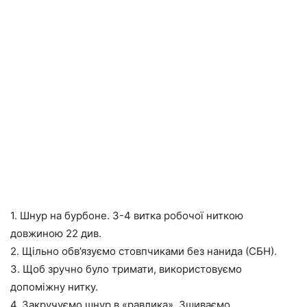
1. Шнур на бурбоне. 3-4 витка робочої ниткою
довжиною 22 див.
2. Щільно обв’язуємо стовпчиками без нанида (СБН).
3. Щоб зручно було тримати, використовуємо
допоміжну нитку.
4. Закручуємо шнур в «равлика». Зшиваємо.