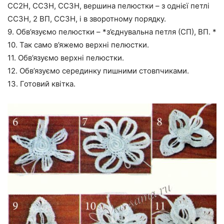
СС2Н, СС3Н, СС3Н, вершина пелюстки – з однієї петлі
СС3Н, 2 ВП, СС3Н, і в зворотному порядку.
9. Обв’язуємо пелюстки – *з’єднувальна петля (СП), ВП. *
10. Так само в’яжемо верхні пелюстки.
11. Обв’язуємо верхні пелюстки.
12. Обв’язуємо серединку пишними стовпчиками.
13. Готовий квітка.