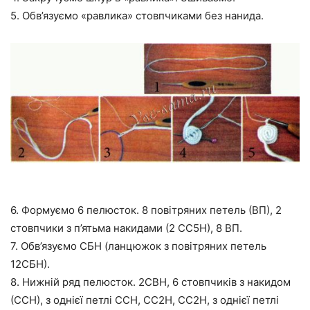
5. Обв’язуємо «равлика» стовпчиками без нанида.
6. Формуємо 6 пелюсток. 8 повітряних петель (ВП), 2
стовпчики з п’ятьма накидами (2 СС5Н), 8 ВП.
7. Обв’язуємо СБН (ланцюжок з повітряних петель
12СБН).
8. Нижній ряд пелюсток. 2СВН, 6 стовпчиків з накидом
(ССН), з однієї петлі ССН, СС2Н, СС2Н, з однієї петлі