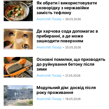
Як обрати і використовувати
сковорідку з нержавійки
замість тефлону
Анатолій Лазар
-
26.05.2026
Де харчова сода допомагає в
прибиранні, а де може
зашкодити поверхням
Анатолій Лазар
-
25.05.2026
Основні помилки, що призводять
до руйнування бетону після
зими
Анатолій Лазар
-
21.05.2026
Модульний дім: досвід після
року проживання
Анатолій Лазар
-
18.05.2026