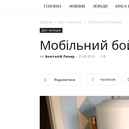
ГОЛОВНА
НОВИНИ
ПОРАДИ
КРАСА 
додому
Дім і затишок
Мобільний бойлер
Дім і затишок
Мобільний бо
по
Анатолій Лазар
-
21.09.2015
0
Facebook
Поділитися