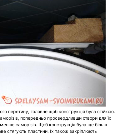
го перетину, головне щоб конструкція була стійкою.
аморізів, попередньо просвердливши отвори для їх
и менше саморізів. Щоб конструкція була ще більш
ове стягують пластини. Їх також закріплюють