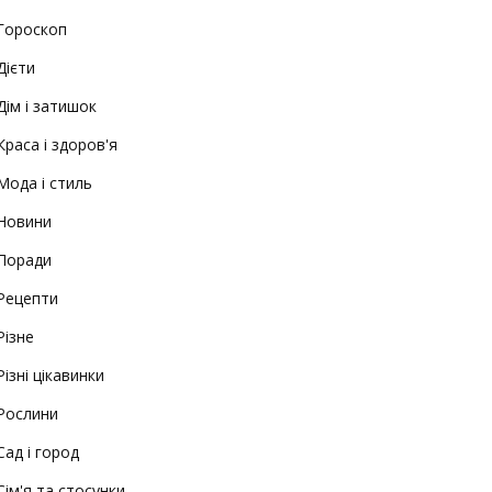
Гороскоп
Дієти
Дім і затишок
Краса і здоров'я
Мода і стиль
Новини
Поради
Рецепти
Різне
Різні цікавинки
Рослини
Сад і город
Сім'я та стосунки