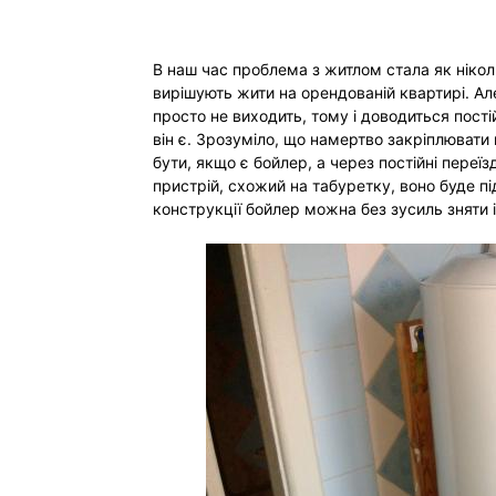
В наш час проблема з житлом стала як ніко
вирішують жити на орендованій квартирі. Ал
просто не виходить, тому і доводиться постій
він є. Зрозуміло, що намертво закріплювати 
бути, якщо є бойлер, а через постійні переї
пристрій, схожий на табуретку, воно буде п
конструкції бойлер можна без зусиль зняти і