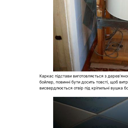
Каркас підстави виготовляється з дерев’яног
бойлер, повинні бути досить товсті, щоб вит
висвердлюється отвір під кріпильні вушка б