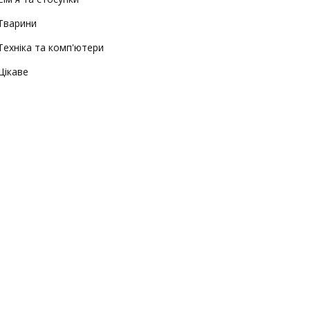
Тварини
Техніка та комп'ютери
Цікаве