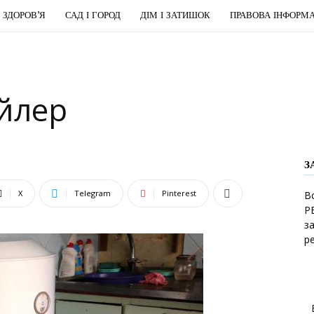
І ЗДОРОВ’Я
САД І ГОРОД
ДІМ І ЗАТИШОК
ПРАВОВА ІНФОРМА
йлер
З
X
Telegram
Pinterest
В
Р
з
р