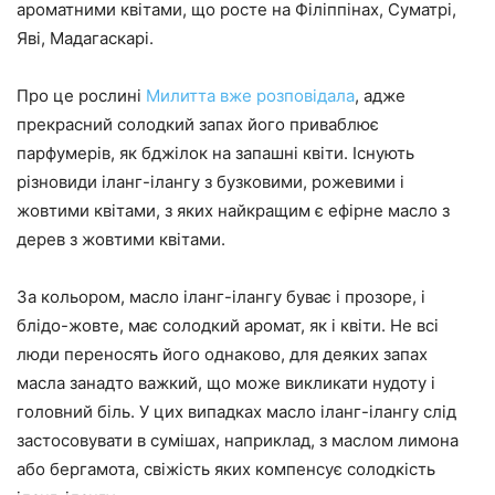
ароматними квітами, що росте на Філіппінах, Суматрі,
Яві, Мадагаскарі.
Про це рослині
Милитта вже розповідала
, адже
прекрасний солодкий запах його приваблює
парфумерів, як бджілок на запашні квіти. Існують
різновиди іланг-ілангу з бузковими, рожевими і
жовтими квітами, з яких найкращим є ефірне масло з
дерев з жовтими квітами.
За кольором, масло іланг-ілангу буває і прозоре, і
блідо-жовте, має солодкий аромат, як і квіти. Не всі
люди переносять його однаково, для деяких запах
масла занадто важкий, що може викликати нудоту і
головний біль. У цих випадках масло іланг-ілангу слід
застосовувати в сумішах, наприклад, з маслом лимона
або бергамота, свіжість яких компенсує солодкість