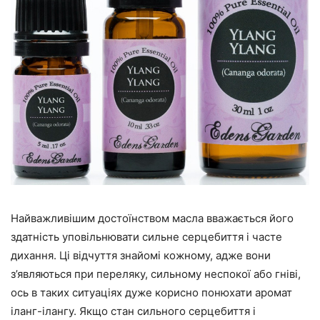
Найважливішим достоїнством масла вважається його
здатність уповільнювати сильне серцебиття і часте
дихання. Ці відчуття знайомі кожному, адже вони
з’являються при переляку, сильному неспокої або гніві,
ось в таких ситуаціях дуже корисно понюхати аромат
іланг-ілангу. Якщо стан сильного серцебиття і