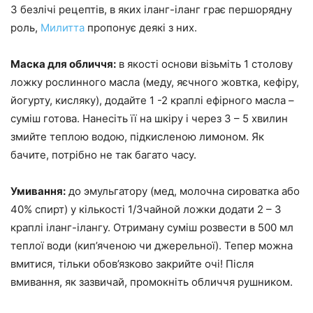
З безлічі рецептів, в яких іланг-іланг грає першорядну
роль,
Милитта
пропонує деякі з них.
Маска для обличчя:
в якості основи візьміть 1 столову
ложку рослинного масла (меду, яєчного жовтка, кефіру,
йогурту, кисляку), додайте 1 -2 краплі ефірного масла –
суміш готова. Нанесіть її на шкіру і через 3 – 5 хвилин
змийте теплою водою, підкисленою лимоном. Як
бачите, потрібно не так багато часу.
Умивання:
до эмульгатору (мед, молочна сироватка або
40% спирт) у кількості 1/3чайной ложки додати 2 – 3
краплі іланг-ілангу. Отриману суміш розвести в 500 мл
теплої води (кип’яченою чи джерельної). Тепер можна
вмитися, тільки обов’язково закрийте очі! Після
вмивання, як зазвичай, промокніть обличчя рушником.