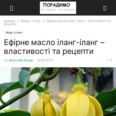
додому
Мода і стиль
Ефірне масло іланг-іланг – властивості та
рецепти
Мода і стиль
Ефірне масло іланг-іланг –
властивості та рецепти
0
по
Анатолій Лазар
-
19.09.2015