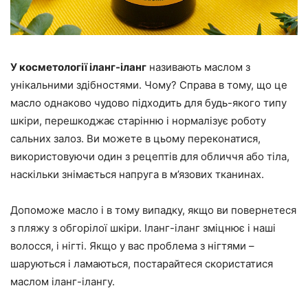
У косметології іланг-іланг
називають маслом з
унікальними здібностями. Чому? Справа в тому, що це
масло однаково чудово підходить для будь-якого типу
шкіри, перешкоджає старінню і нормалізує роботу
сальних залоз. Ви можете в цьому переконатися,
використовуючи один з рецептів для обличчя або тіла,
наскільки знімається напруга в м’язових тканинах.
Допоможе масло і в тому випадку, якщо ви повернетеся
з пляжу з обгорілої шкіри. Іланг-іланг зміцнює і наші
волосся, і нігті. Якщо у вас проблема з нігтями –
шаруються і ламаються, постарайтеся скористатися
маслом іланг-ілангу.