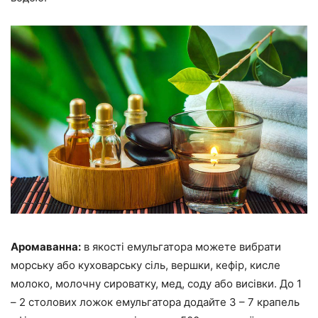
Аромаванна:
в якості емульгатора можете вибрати
морську або куховарську сіль, вершки, кефір, кисле
молоко, молочну сироватку, мед, соду або висівки. До 1
– 2 столових ложок емульгатора додайте 3 – 7 крапель