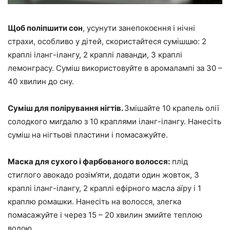
Щоб поліпшити сон
, усунути занепокоєння і нічні
страхи, особливо у дітей, скористайтеся сумішшю: 2
краплі іланг-ілангу, 2 краплі лаванди, 3 краплі
лемонграсу. Суміш використовуйте в аромалампі за 30 –
40 хвилин до сну.
Суміш для полірування нігтів.
Змішайте 10 крапель олії
солодкого мигдалю з 10 краплями іланг-ілангу. Нанесіть
суміш на нігтьові пластини і помасажуйте.
Маска для сухого і фарбованого волосся:
плід
стиглого авокадо розім’яти, додати один жовток, 3
краплі іланг-ілангу, 2 краплі ефірного масла аїру і 1
краплю ромашки. Нанесіть на волосся, злегка
помасажуйте і через 15 – 20 хвилин змийте теплою
водою.