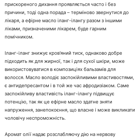
прискореного дихання проявляється часто і без
причини, тоді одна порада – терміново звернутися до
лікаря, а ефірне масло іланг-ілангу разом з іншими
ліками, призначеними лікарем, буде гарним
помічником.
Іланг-іланг знижує кров’яний тиск, однаково добре
підходить як для жирної, так і для сухої шкіри, може
використовуватися в композиціях бальзамів для
волосся. Масло володіє заспокійливими властивостями,
є антидепресантом і в той же час афродизіаком. Саме
заспокійливу властивість іланг-ілангу підвищує
потенцію, так як це ефірне масло здатне зняти
напруження, занепокоєння, що власне і може викликати
чоловічу неспроможність.
Аромат олії надає розслабляючу дію на нервову