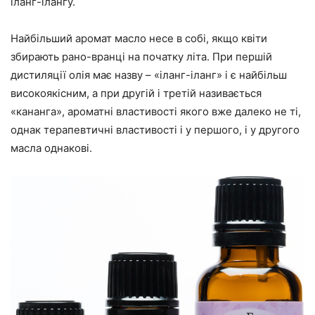
іланг-ілангу.
Найбільший аромат масло несе в собі, якщо квіти
збирають рано-вранці на початку літа. При першій
дистиляції олія має назву – «іланг-іланг» і є найбільш
високоякісним, а при другій і третій називається
«кананга», ароматні властивості якого вже далеко не ті,
однак терапевтичні властивості і у першого, і у другого
масла однакові.