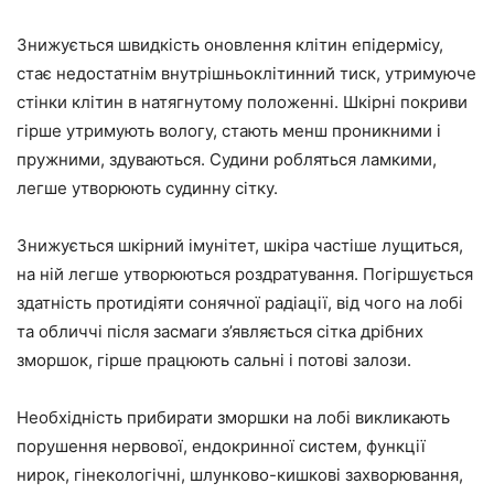
Знижується швидкість оновлення клітин епідермісу,
стає недостатнім внутрішньоклітинний тиск, утримуюче
стінки клітин в натягнутому положенні. Шкірні покриви
гірше утримують вологу, стають менш проникними і
пружними, здуваються. Судини робляться ламкими,
легше утворюють судинну сітку.
Знижується шкірний імунітет, шкіра частіше лущиться,
на ній легше утворюються роздратування. Погіршується
здатність протидіяти сонячної радіації, від чого на лобі
та обличчі після засмаги з’являється сітка дрібних
зморшок, гірше працюють сальні і потові залози.
Необхідність прибирати зморшки на лобі викликають
порушення нервової, ендокринної систем, функції
нирок, гінекологічні, шлунково-кишкові захворювання,