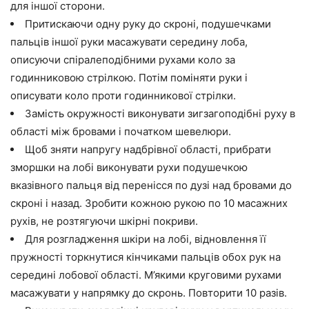
для іншої сторони.
Притискаючи одну руку до скроні, подушечками
пальців іншої руки масажувати середину лоба,
описуючи спіралеподібними рухами коло за
годинниковою стрілкою. Потім поміняти руки і
описувати коло проти годинникової стрілки.
Замість окружності виконувати зигзагоподібні руху в
області між бровами і початком шевелюри.
Щоб зняти напругу надбрівної області, прибрати
зморшки на лобі виконувати рухи подушечкою
вказівного пальця від перенісся по дузі над бровами до
скроні і назад. Зробити кожною рукою по 10 масажних
рухів, не розтягуючи шкірні покриви.
Для розгладження шкіри на лобі, відновлення її
пружності торкнутися кінчиками пальців обох рук на
середині лобової області. М’якими круговими рухами
масажувати у напрямку до скронь. Повторити 10 разів.