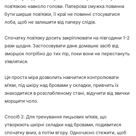
пов’язкою навколо голови. Паперова смужка повинна
бути ширше пов’язки, її краї не повинні стосуватися
лоба, щоб не залишити від паперу слідів.
Спочатку пов’язку досить закріплювати на півгодини 1-2
рази щодня. Застосовувати дане домашнє засіб від
зморшок потрібно до тих пір, поки вони не перестануть
з’являтися.
Ця проста міра дозволить навчитися контролювати
м’язи, під шкіру над бровами у складки, привчить їх
знаходитися в розслабленому стані, відучити від звички
морщити чоло.
Спосіб 2. Для тренування лицьових м’язів, що
утворюють шкірні складки над бровами, подивитися
спочатку вниз, а потім вгору. Одночасно стежити, щоб