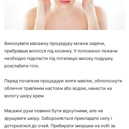
Виконувати масажну процедуру можна сидячи,
прибравши волосся під косинку. У положенні лежачи
необхідно підкласти під потилицю високу подушку,
розслабити тіло.
Перед початком процедури зняти макіяж, обполоснути
обличчя трав’яним настоєм або водою, нанести на
вологу шкіру крем.
Масажні рухи повинні бути відчутними, але не
зрушувати шкіру. Забороняється прикладати силу і
доторкатися до очей. Прибирати зморшки на лобі за