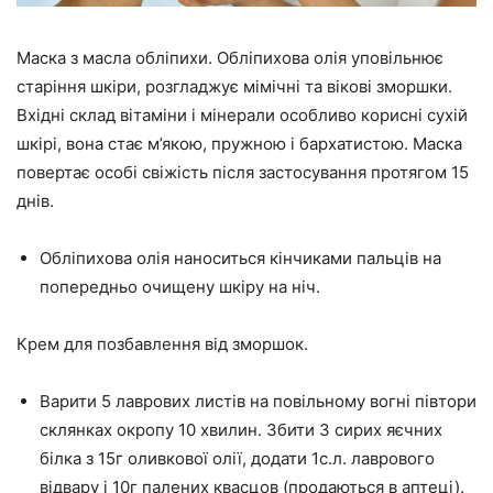
Маска з масла обліпихи. Обліпихова олія уповільнює
старіння шкіри, розгладжує мімічні та вікові зморшки.
Вхідні склад вітаміни і мінерали особливо корисні сухій
шкірі, вона стає м’якою, пружною і бархатистою. Маска
повертає особі свіжість після застосування протягом 15
днів.
Обліпихова олія наноситься кінчиками пальців на
попередньо очищену шкіру на ніч.
Крем для позбавлення від зморшок.
Варити 5 лаврових листів на повільному вогні півтори
склянках окропу 10 хвилин. Збити 3 сирих яєчних
білка з 15г оливкової олії, додати 1с.л. лаврового
відвару і 10г палених квасцов (продаються в аптеці).