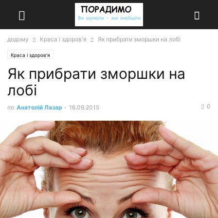
додому
Краса і здоров'я
Як прибрати зморшки на лобі
Краса і здоров'я
Як прибрати зморшки на
лобі
0
по
Анатолій Лазар
-
16.09.2015