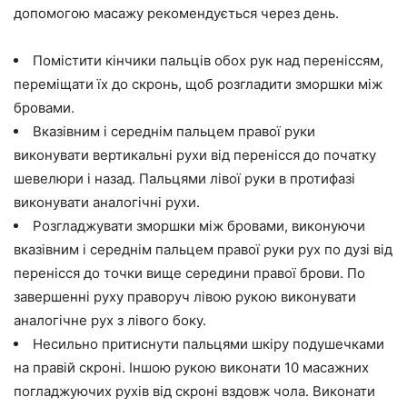
допомогою масажу рекомендується через день.
Помістити кінчики пальців обох рук над переніссям,
переміщати їх до скронь, щоб розгладити зморшки між
бровами.
Вказівним і середнім пальцем правої руки
виконувати вертикальні рухи від перенісся до початку
шевелюри і назад. Пальцями лівої руки в протифазі
виконувати аналогічні рухи.
Розгладжувати зморшки між бровами, виконуючи
вказівним і середнім пальцем правої руки рух по дузі від
перенісся до точки вище середини правої брови. По
завершенні руху праворуч лівою рукою виконувати
аналогічне рух з лівого боку.
Несильно притиснути пальцями шкіру подушечками
на правій скроні. Іншою рукою виконати 10 масажних
погладжуючих рухів від скроні вздовж чола. Виконати