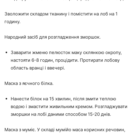
Зволожити складом тканину і помістити на лоб на 1
годину.
Народний засіб для розгладження зморшок.
Заварити жменю пелюсток маку склянкою окропу,
настояти 6-8 годин, процідити. Протирати лобову
область вранці і ввечері.
Маска з яєчного білка.
Нанести білок на 15 хвилин, після змити теплою
водою і змастити живильним кремом. Розгладжувати
зморшки на лобі даними способом 15-20 днів.
Маска з муміє. У складі мумійо маса корисних речовин,