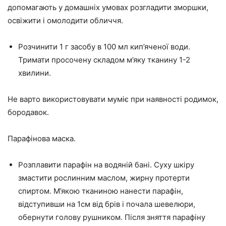
допомагають у домашніх умовах розгладити зморшки,
освіжити і омолодити обличчя.
Розчинити 1 г засобу в 100 мл кип’яченої води.
Тримати просочену складом м’яку тканину 1-2
хвилини.
Не варто використовувати муміє при наявності родимок,
бородавок.
Парафінова маска.
Розплавити парафін на водяній бані. Суху шкіру
змастити рослинним маслом, жирну протерти
спиртом. М’якою тканиною нанести парафін,
відступивши на 1см від брів і почала шевелюри,
обернути голову рушником. Після зняття парафіну