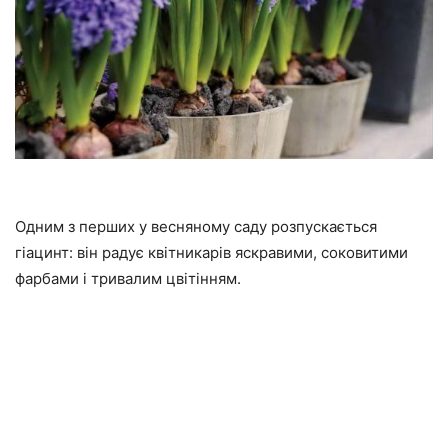
Одним з перших у весняному саду розпускається
гіацинт: він радує квітникарів яскравими, соковитими
фарбами і тривалим цвітінням.