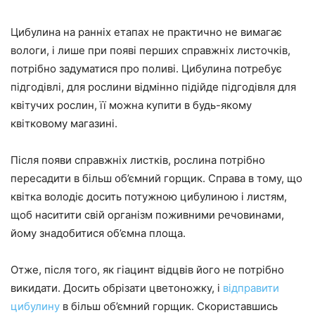
Цибулина на ранніх етапах не практично не вимагає
вологи, і лише при появі перших справжніх листочків,
потрібно задуматися про поливі. Цибулина потребує
підгодівлі, для рослини відмінно підійде підгодівля для
квітучих рослин, її можна купити в будь-якому
квітковому магазині.
Після появи справжніх листків, рослина потрібно
пересадити в більш об’ємний горщик. Справа в тому, що
квітка володіє досить потужною цибулиною і листям,
щоб наситити свій організм поживними речовинами,
йому знадобитися об’ємна площа.
Отже, після того, як гіацинт відцвів його не потрібно
викидати. Досить обрізати цветоножку, і
відправити
цибулину
в більш об’ємний горщик. Скориставшись