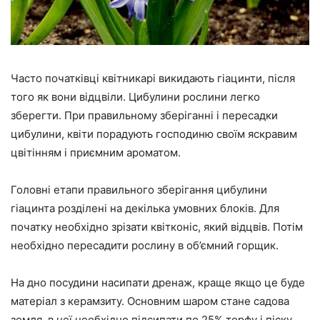
Часто початківці квітникарі викидають гіацинти, після
того як вони відцвіли. Цибулини рослини легко
зберегти. При правильному зберіганні і пересадки
цибулини, квіти порадують господиню своїм яскравим
цвітінням і приємним ароматом.
Головні етапи правильного зберігання цибулини
гіацинта розділені на декілька умовних блоків. Для
початку необхідно зрізати квітконіс, який відцвів. Потім
необхідно пересадити рослину в об’ємний горщик.
На дно посудини насипати дренаж, краще якщо це буде
матеріал з керамзиту. Основним шаром стане садова
земля, в неї необхідно підсипати по 25% торфу і піску.