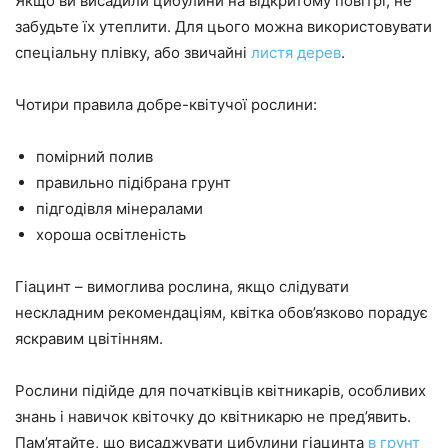
Якщо ви висадили цибулини на відкритому повітрі, не
забудьте їх утеплити. Для цього можна використовувати
спеціальну плівку, або звичайні
листя дерев
.
Чотири правила добре-квітучої рослини:
помірний полив
правильно підібрана грунт
підгодівля мінералами
хороша освітленість
Гіацинт – вимоглива рослина, якщо слідувати
нескладним рекомендаціям, квітка обов’язково порадує
яскравим цвітінням.
Рослини підійде для початківців квітникарів, особливих
знань і навичок квіточку до квітникарю не пред’явить.
Пам’ятайте, що висаджувати цибулини гіацинта
в грунт