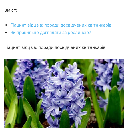
Зміст:
Гіацинт відцвів: поради досвідчених квітникарів
Як правильно доглядати за рослиною?
Гіацинт відцвів: поради досвідчених квітникарів