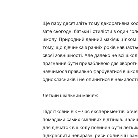
Ще пару десятиліть тому декоративна кос
зате сьогодні батьки і стилісти в один г
школу. Природний денний макіяж цілком п
тому, що дівчинка з ранніх років навчаєть
своєї зовнішності. Але далеко не всі шк
прагнення бути привабливою дає зворотни
навчимося правильно фарбуватися в школ
однокласників і не опинитися в немилості 
Легкий шкільний макіяж
Підлітковий вік – час експериментів, хо
помадами самих сміливих відтінків. Залишт
для дівчаток в школу повинен бути легки
підкреслити невиразні риси обличчя і зам