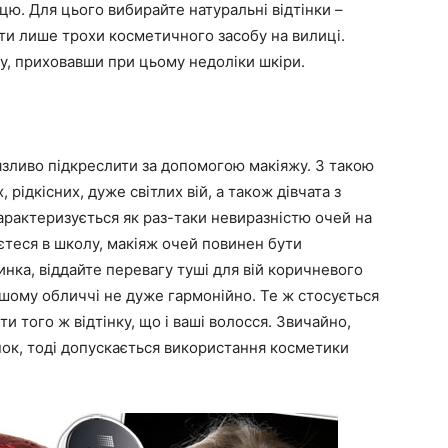
ю. Для цього вибирайте натуральні відтінки –
ти лише трохи косметичного засобу на вилиці.
лу, приховавши при цьому недоліки шкіри.
’язливо підкреслити за допомогою макіяжу. З такою
рідкісних, дуже світлих вій, а також дівчата з
арактеризується як раз-таки невиразністю очей на
єтеся в школу, макіяж очей повинен бути
нка, віддайте перевагу туші для вій коричневого
вашому обличчі не дуже гармонійно. Те ж стосується
ти того ж відтінку, що і ваші волосся. Звичайно,
нок, тоді допускається використання косметики