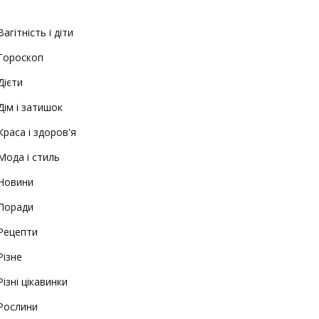
Вагітність і діти
Гороскоп
Дієти
Дім і затишок
Краса і здоров'я
Мода і стиль
Новини
Поради
Рецепти
Різне
Різні цікавинки
Рослини