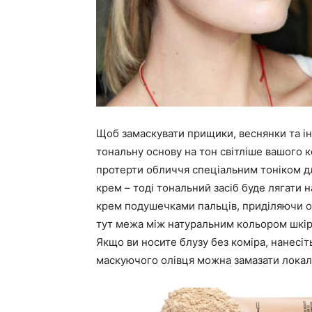
Щоб замаскувати прищики, веснянки та ін
тональну основу на тон світліше вашого 
протерти обличчя спеціальним тоніком д
крем – тоді тональний засіб буде лягати
крем подушечками пальців, приділяючи ос
тут межа між натуральним кольором шкір
Якщо ви носите блузу без коміра, нанесі
маскуючого олівця можна замазати локаль