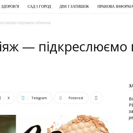
І ЗДОРОВ’Я
САД І ГОРОД
ДІМ І ЗАТИШОК
ПРАВОВА ІНФОРМА
креслюємо переваги обличчя
іяж — підкреслюємо 
З
X
Telegram
Pinterest
В
Р
з
р