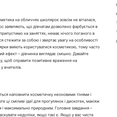
метика на обличчях школярок зовсім не віталася,
олос заявляють, що дівчатам дозволено фарбується в
рипустимо на заняттях, немає нічого поганого в
ся стежити за собою і звертає увагу на особливості
олярки вміють користуватися косметикою, тому часто
й ефект – дівчинка виглядає смішно. Давайте
у, щоб справити позитивне враження на
у вчителів.
четься наповнити косметичку неоновими тінями і
е ці сміливі ідеї для прогулянок і дискотек, макіяж
м і максимально природним. Головне завдання –
аскувати недоліки, якщо такі є. Якщо у вас чисте