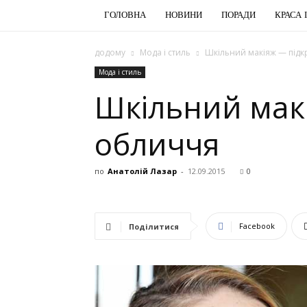
ГОЛОВНА
НОВИНИ
ПОРАДИ
КРАСА 
додому
Мода і стиль
Шкільний макіяж — під
Мода і стиль
Шкільний мак
обличчя
по
Анатолій Лазар
-
12.09.2015
0
Facebook
Поділитися