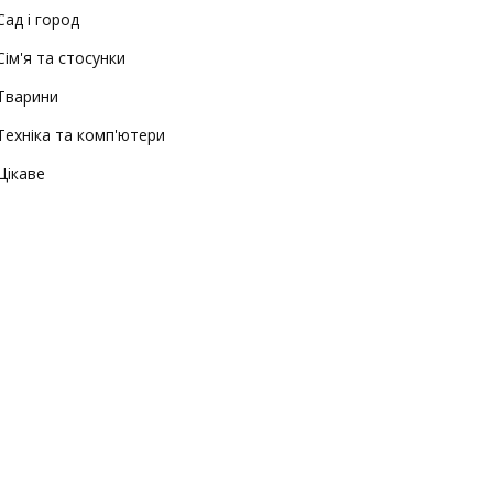
Сад і город
Сім'я та стосунки
Тварини
Техніка та комп'ютери
Цікаве