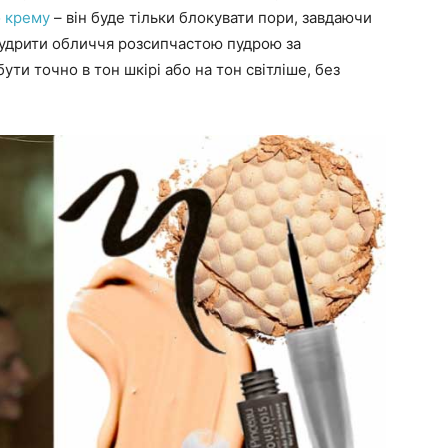
 крему
– він буде тільки блокувати пори, завдаючи
удрити обличчя розсипчастою пудрою за
ти точно в тон шкірі або на тон світліше, без