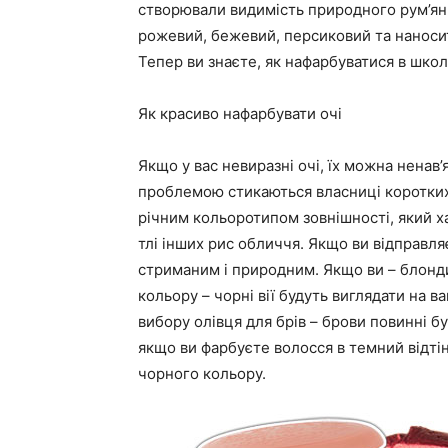
створювали видимість природного рум’янц
рожевий, бежевий, персиковий та наноси
Тепер ви знаєте, як нафарбуватися в шко
Як красиво нафарбувати очі
Якщо у вас невиразні очі, їх можна ненав
проблемою стикаються власниці коротких, 
річним кольоротипом зовнішності, який х
тлі інших рис обличчя. Якщо ви відправля
стриманим і природним. Якщо ви – блонди
кольору – чорні вії будуть виглядати на 
вибору олівця для брів – брови повинні бу
якщо ви фарбуєте волосся в темний відті
чорного кольору.