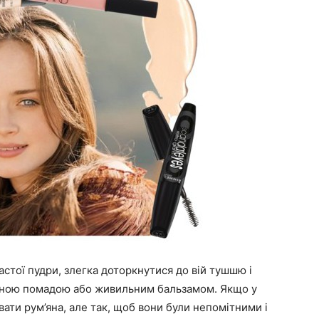
тої пудри, злегка доторкнутися до вій тушшю і
нічною помадою або живильним бальзамом. Якщо у
ати рум’яна, але так, щоб вони були непомітними і