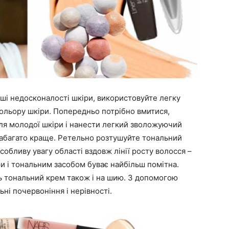
ші недосконалості шкіри, використовуйте легку
кольору шкіри. Попередньо потрібно вмитися,
ля молодої шкіри і нанести легкий зволожуючий
 набагато краще. Ретельно розтушуйте тональний
обливу увагу області вздовж лінії росту волосся –
и і тональним засобом буває найбільш помітна.
ть тональний крем також і на шию. З допомогою
ні почервоніння і нерівності.