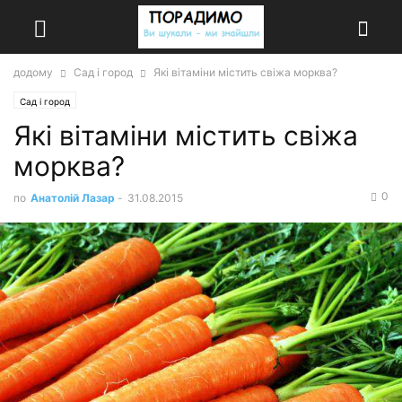
додому
Сад і город
Які вітаміни містить свіжа морква?
Сад і город
Які вітаміни містить свіжа
морква?
0
по
Анатолій Лазар
-
31.08.2015