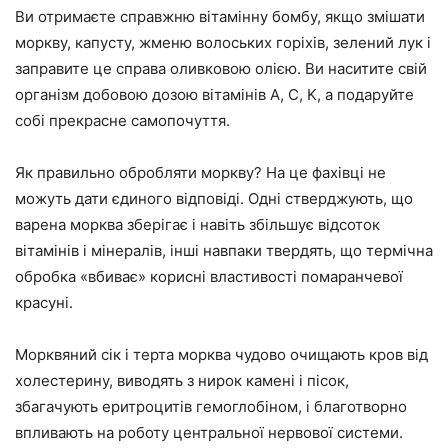
Ви отримаєте справжню вітамінну бомбу, якщо змішати
моркву, капусту, жменю волоських горіхів, зелений лук і
заправите це справа оливковою олією. Ви наситите свій
організм добовою дозою вітамінів A, C, K, а подаруйте
собі прекрасне самопочуття.
Як правильно обробляти моркву? На це фахівці не
можуть дати єдиного відповіді. Одні стверджують, що
варена морква зберігає і навіть збільшує відсоток
вітамінів і мінералів, інші навпаки твердять, що термічна
обробка «вбиває» корисні властивості помаранчевої
красуні.
Морквяний сік і терта морква чудово очищають кров від
холестерину, виводять з нирок камені і пісок,
збагачують еритроцитів гемоглобіном, і благотворно
впливають на роботу центральної нервової системи.