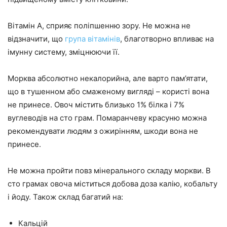
Вітамін A, сприяє поліпшенню зору. Не можна не
відзначити, що
група вітамінів
, благотворно впливає на
імунну систему, зміцнюючи її.
Морква абсолютно некалорийна, але варто пам’ятати,
що в тушенном або смаженому вигляді – користі вона
не принесе. Овоч містить близько 1% білка і 7%
вуглеводів на сто грам. Помаранчеву красуню можна
рекомендувати людям з ожирінням, шкоди вона не
принесе.
Не можна пройти повз мінерального складу моркви. В
сто грамах овоча міститься добова доза калію, кобальту
і йоду. Також склад багатий на:
Кальцій