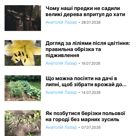
Чому наші предки не садили
великі дерева впритул до хати
Анатолій Лазар
-
28.07.2026
Догляд за ліліями після цвітіння:
правильна обрізка та
підживлення
Анатолій Лазар
-
16.07.2026
Що можна посіяти на дачі в
липні, щоб зібрати врожай до...
Анатолій Лазар
-
14.07.2026
Як позбутися берізки польової
на городі без марних зусиль
Анатолій Лазар
-
07.07.2026