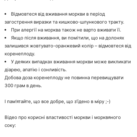
Відмовтеся від вживання моркви в період
загострення виразки та кишково-шлункового тракту.
При алергії на морква також не варто вживати її.
Якщо після вживання, ви помітили, що на долонях
залишився жовтувато-оранжевий колір – відмовтеся від
коренеплоду.
У деяких випадках вживання моркви може викликати
діарею, апатію і сонливість.
Добова доза коренеплоду не повинна перевищувати
300 грам в день.
І пам’ятайте, що все добре, що з’їдено в міру ;-)
Відео про корисні властивості моркви і морквяного
соку: