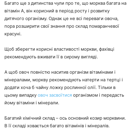
Багато ще з дитинства чули про те, що морква багата на
вітамін A, він корисний в період росту і розвитку
дитячого організму. Однак це не всі переваги овоча,
пора розширити свої знання про склад помаранчевої
красуні.
Щоб зберегти корисні властивості моркви, фахівці
рекомендують вживати її в сирому вигляді.
А щоб овоч повністю наситив організм вітамінами і
мінералами, моркву рекомендують натерти на тертці і
додати хоча б чайну ложку рослинної олії. Тільки в
цьому випадку
овоч засвоїтися
організмом і передасть
йому вітаміни і мінерали.
Багатий хімічний склад – ось основний козир морквини.
В її складі ховається багато вітамінів і мінералів.