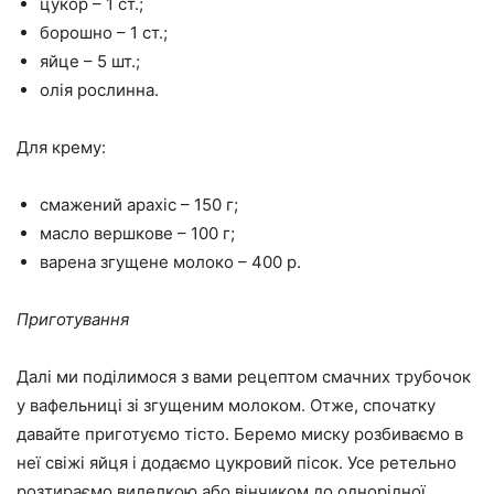
цукор – 1 ст.;
борошно – 1 ст.;
яйце – 5 шт.;
олія рослинна.
Для крему:
смажений арахіс – 150 г;
масло вершкове – 100 г;
варена згущене молоко – 400 р.
Приготування
Далі ми поділимося з вами рецептом смачних трубочок
у вафельниці зі згущеним молоком. Отже, спочатку
давайте приготуємо тісто. Беремо миску розбиваємо в
неї свіжі яйця і додаємо цукровий пісок. Усе ретельно
розтираємо виделкою або вінчиком до однорідної