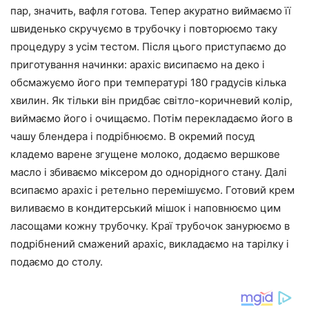
пар, значить, вафля готова. Тепер акуратно виймаємо її
швиденько скручуємо в трубочку і повторюємо таку
процедуру з усім тестом. Після цього приступаємо до
приготування начинки: арахіс висипаємо на деко і
обсмажуємо його при температурі 180 градусів кілька
хвилин. Як тільки він придбає світло-коричневий колір,
виймаємо його і очищаємо. Потім перекладаємо його в
чашу блендера і подрібнюємо. В окремий посуд
кладемо варене згущене молоко, додаємо вершкове
масло і збиваємо міксером до однорідного стану. Далі
всипаємо арахіс і ретельно перемішуємо. Готовий крем
виливаємо в кондитерський мішок і наповнюємо цим
ласощами кожну трубочку. Краї трубочок занурюємо в
подрібнений смажений арахіс, викладаємо на тарілку і
подаємо до столу.