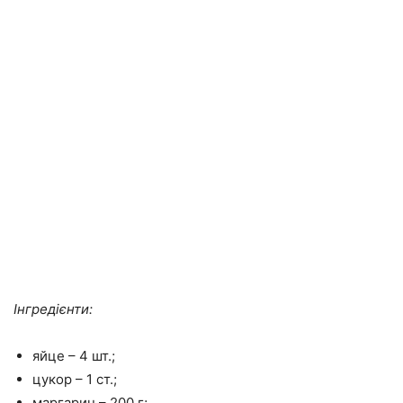
Інгредієнти:
яйце – 4 шт.;
цукор – 1 ст.;
маргарин – 200 г;