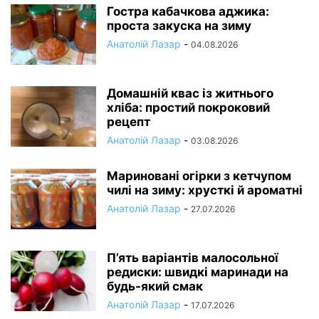
Гостра кабачкова аджика:
проста закуска на зиму
Анатолій Лазар
-
04.08.2026
Домашній квас із житнього
хліба: простий покроковий
рецепт
Анатолій Лазар
-
03.08.2026
Мариновані огірки з кетчупом
чилі на зиму: хрусткі й ароматні
Анатолій Лазар
-
27.07.2026
П’ять варіантів малосольної
редиски: швидкі маринади на
будь-який смак
Анатолій Лазар
-
17.07.2026