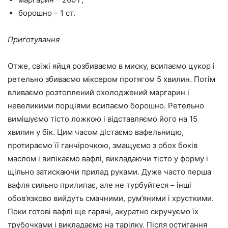
борошно – 1 ст.
Приготування
Отже, свіжі яйця розбиваємо в миску, всипаємо цукор і
ретельно збиваємо міксером протягом 5 хвилин. Потім
вливаємо розтоплений охолоджений маргарин і
невеликими порціями всипаємо борошно. Ретельно
вимішуємо тісто ложкою і відставляємо його на 15
хвилин у бік. Цим часом дістаємо вафельницю,
протираємо її ганчірочкою, змащуємо з обох боків
маслом і випікаємо вафлі, викладаючи тісто у форму і
щільно затискаючи прилад руками. Дуже часто перша
вафля сильно прилипає, але не турбуйтеся – інші
обов’язково вийдуть смачними, рум’яними і хрусткими.
Поки готові вафлі ще гарячі, акуратно скручуємо їх
трубочками і викладаємо на тарілку. Після остигання