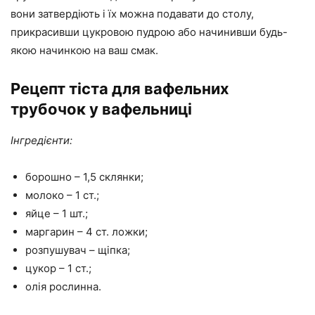
вони затвердіють і їх можна подавати до столу,
прикрасивши цукровою пудрою або начинивши будь-
якою начинкою на ваш смак.
Рецепт тіста для вафельних
трубочок у вафельниці
Інгредієнти:
борошно – 1,5 склянки;
молоко – 1 ст.;
яйце – 1 шт.;
маргарин – 4 ст. ложки;
розпушувач – щіпка;
цукор – 1 ст.;
олія рослинна.