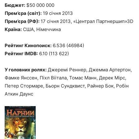
Бюджет:
$50 000 000
Прем’єра (світ):
19 січня 2013
Прем’єра (РФ):
17 січня 2013, «Централ Партнершип»3D
Країна:
США, Німеччина
Рейтинг Кинопоиск:
6.536 (46984)
Рейтинг IMDB:
6.10 (113 622)
У головних ролях:
Джеремі Реннер, Джемма Артертон,
Фамке Янссен, Піхл Віітала, Томас Манн, Дерек Мірс,
Петер Стормаре, Бьорн Сундквист, Райнер Бок, Робін
Аткин Даунс