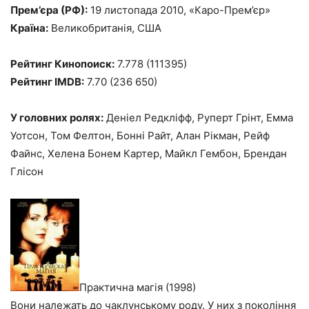
Прем’єра (РФ):
19 листопада 2010, «Каро-Прем’єр»
Країна:
Великобританія, США
Рейтинг Кинопоиск:
7.778 (111395)
Рейтинг IMDB:
7.70 (236 650)
У головних ролях:
Деніел Редкліфф, Руперт Грінт, Емма
Уотсон, Том Фелтон, Бонні Райт, Алан Рікман, Рейф
Файнс, Хелена Бонем Картер, Майкл Гембон, Брендан
Глісон
Практична магія (1998)
Вони належать до чаклунському роду. У них з покоління