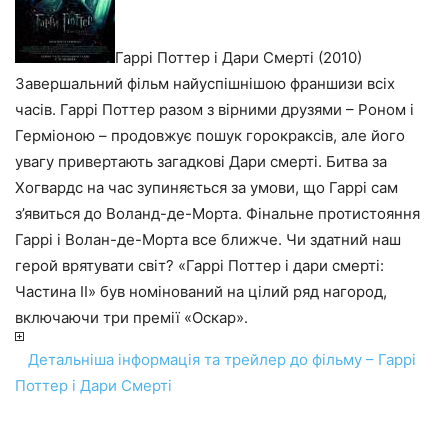
Гаррі Поттер і Дари Смерті (2010)
Завершальний фільм найуспішнішою франшизи всіх
часів. Гаррі Поттер разом з вірними друзями – Роном і
Герміоною – продовжує пошук горокраксів, але його
увагу привертають загадкові Дари смерті. Битва за
Хогвардс на час зупиняється за умови, що Гаррі сам
з’явиться до Воланд-де-Морта. Фінальне протистояння
Гаррі і Волан-де-Морта все ближче. Чи здатний наш
герой врятувати світ? «Гаррі Поттер і дари смерті:
Частина II» був номінований на цілий ряд нагород,
включаючи три премії «Оскар».
Детальніша інформація та трейлер до фільму – Гаррі
Поттер і Дари Смерті