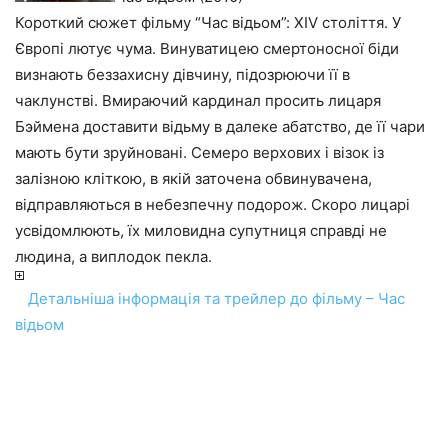
Короткий сюжет фільму “Час відьом”: XIV століття. У
Європі лютує чума. Винуватицею смертоносної біди
визнають беззахисну дівчину, підозрюючи її в
чаклунстві. Вмираючий кардинал просить лицаря
Бэймена доставити відьму в далеке абатство, де її чари
мають бути зруйновані. Семеро верхових і візок із
залізною кліткою, в якій заточена обвинувачена,
відправляються в небезпечну подорож. Скоро лицарі
усвідомлюють, їх миловидна супутниця справді не
людина, а виплодок пекла.
Детальніша інформація та трейлер до фільму – Час
відьом