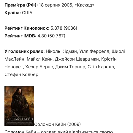
Прем’єра (РФ):
18 серпня 2005, «Каскад»
Країна:
США
Рейтинг Кинопоиск:
5.878 (9086)
Рейтинг IMDB:
4.80 (50 767)
У головних ролях:
Ніколь Кідман, Уїлл Феррелл, Ширлі
МакЛейн, Майкл Кейн, Джейсон Шварцман, Крістін
Ченоует, Хезер Бернс, Джим Тернер, Стів Карелл,
Стефен Колбер
Соломон Кейн (2009)
Соломон Кейн – солдат, який відрізняється своєю