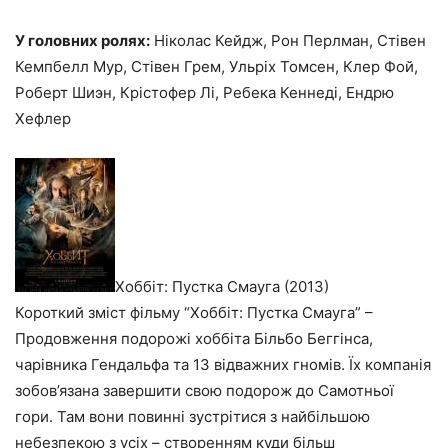
У головних ролях:
Ніколас Кейдж, Рон Перлман, Стівен
Кемпбелл Мур, Стівен Грем, Ульріх Томсен, Клер Фой,
Роберт Шиэн, Крістофер Лі, Ребека Кеннеді, Ендрю
Хефлер
Хоббіт: Пустка Смауга (2013)
Короткий зміст фільму “Хоббіт: Пустка Смауга” –
Продовження подорожі хоббіта Більбо Беггінса,
чарівника Гендальфа та 13 відважних гномів. Їх компанія
зобов’язана завершити свою подорож до Самотньої
гори. Там вони повинні зустрітися з найбільшою
небезпекою з усіх – створенням куди більш