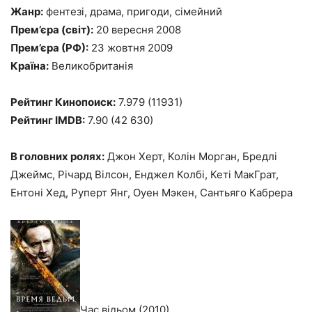
Жанр:
фентезі, драма, пригоди, сімейний
Прем’єра (світ):
20 вересня 2008
Прем’єра (РФ):
23 жовтня 2009
Країна:
Великобританія
Рейтинг Кинопоиск:
7.979 (11931)
Рейтинг IMDB:
7.90 (42 630)
В головних ролях:
Джон Херт, Колін Морган, Бредлі
Джеймс, Річард Вілсон, Енджел Колбі, Кеті МакГрат,
Ентоні Хед, Руперт Янг, Оуен Мэкен, Сантьяго Кабрера
Час відьом (2010)