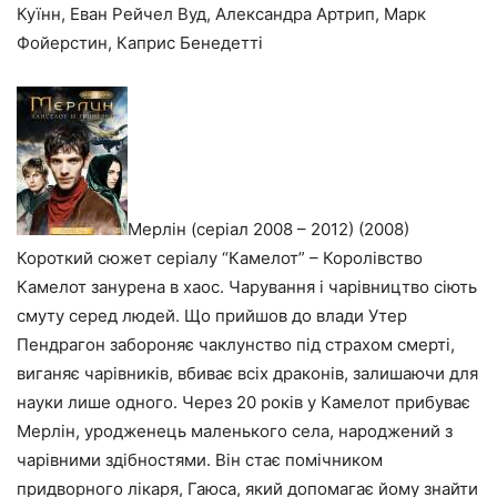
Куїнн, Еван Рейчел Вуд, Александра Артрип, Марк
Фойерстин, Каприс Бенедетті
Мерлін (серіал 2008 – 2012) (2008)
Короткий сюжет серіалу “Камелот” – Королівство
Камелот занурена в хаос. Чарування і чарівництво сіють
смуту серед людей. Що прийшов до влади Утер
Пендрагон забороняє чаклунство під страхом смерті,
виганяє чарівників, вбиває всіх драконів, залишаючи для
науки лише одного. Через 20 років у Камелот прибуває
Мерлін, уродженець маленького села, народжений з
чарівними здібностями. Він стає помічником
придворного лікаря, Гаюса, який допомагає йому знайти