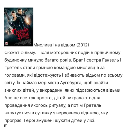
Мисливці на відьом (2012)
Сюжет фільму: Після моторошних подій в пряничному
будиночку минуло багато років. Брат і сестра Ганзель і
Гретель стали грізною командою мисливців за
головами, які відстежують і вбивають відьом по всьому
світу. Їх наймає мер міста Аугсбурга, щоб знайти
зниклих дітей, у викраденні яких підозрюються відьми.
Але не все так просто, дітей викрадають для
проведення якогось ритуалу, а потім Гретель
вплутується в сутичку з верховною відьмою, яку
програє. Герої змушені шукати дітей у лісі.