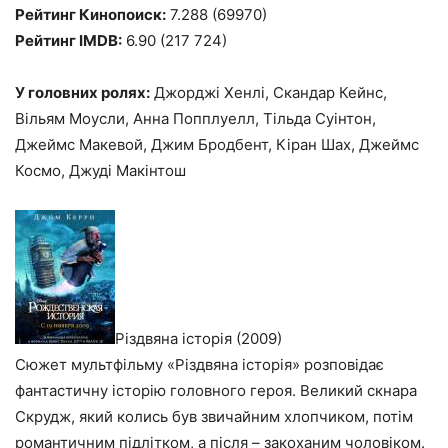
Рейтинг Кинопоиск:
7.288 (69970)
Рейтинг IMDB:
6.90 (217 724)
У головних ролях:
Джорджі Хенлі, Скандар Кейнс,
Вільям Моусли, Анна Попплуелл, Тільда Суінтон,
Джеймс Макевой, Джим Бродбент, Кіран Шах, Джеймс
Космо, Джуді Макінтош
Різдвяна історія (2009)
Сюжет мультфільму «Різдвяна історія» розповідає
фантастичну історію головного героя. Великий скнара
Скрудж, який колись був звичайним хлопчиком, потім
романтичним підлітком, а після – закоханим чоловіком.