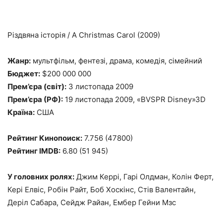
Різдвяна історія / A Christmas Carol (2009)
Жанр:
мультфільм, фентезі, драма, комедія, сімейний
Бюджет:
$200 000 000
Прем’єра (світ):
3 листопада 2009
Прем’єра (РФ):
19 листопада 2009, «BVSPR Disney»3D
Країна:
США
Рейтинг Кинопоиск:
7.756 (47800)
Рейтинг IMDB:
6.80 (51 945)
У головних ролях:
Джим Керрі, Гарі Олдман, Колін Ферт,
Кері Елвіс, Робін Райт, Боб Хоскінс, Стів Валентайн,
Деріл Сабара, Сейдж Райан, Ембер Гейни Мзс