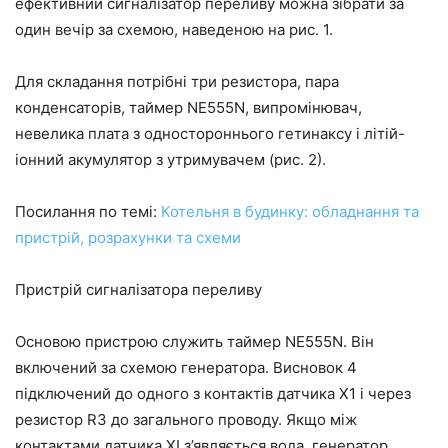
ефективний сигналізатор переливу можна зібрати за
один вечір за схемою, наведеною на рис. 1.
Для складання потрібні три резистора, пара
конденсаторів, таймер NE555N, випромінювач,
невелика плата з одностороннього гетинаксу і літій-
іонний акумулятор з утримувачем (рис. 2).
Посилання по темі:
Котельня в будинку: обладнання та
пристрій, розрахунки та схеми
Пристрій сигналізатора переливу
Основою пристрою служить таймер NE555N. Він
включений за схемою генератора. Висновок 4
підключений до одного з контактів датчика Х1 і через
резистор R3 до загального проводу. Якщо між
контактами датчика XI з’являється вода, генератор