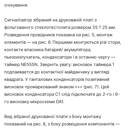
очікування.
Сигналізатор зібраний на друкованій платі з
фольгованого стеклотестолита розміром 35 ? 25 мм.
Розведення провідників показана на рис. 5, монтаж
елементів — на рис. 6. Першими монтуються різі стори,
контакти власника батарей/ акумулятора,
пьезоизлучатель, конденсатори і в останню чергу —
таймер NE555N. Зверніть увагу: висновок таймера 1
подпаивается до контактної майданчику у вигляді
квадрата. У танталових конденсаторів позитивний
висновок промаркований знаком «+» (рис. 7). Цей
висновок конденсатора С1 слід підключати до 2-го і 6-
го висновку мікросхеми DA1.
Вид зібраної друкованої плати з боку монтажу
показаний на рис. 8, з боку розміщення компонентів —