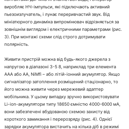
виробляє НЧ-імпульси, які підключають активний
пьезоизлучатель, і лунає переривчастий звук. Від
мініатюрного динаміка випромінювач відрізняється за
зовнішнім виглядом і електричними параметрами (рис.
3). При монтажі схеми слід строго дотримувати
полярність.
Живити пристрій можна від будь-якого джерела з
напругою в діапазоні 3-5 8, наприклад три елемента
AAA або АА, NiMfi – або літій-іонний акумулятор. Якщо
сигналізатор затоплення розміщений стаціонарно, то
його можна живити через мережевий адаптер
мобільника. У цьому випадку зручно використовувати
Li-ion-акумулятори типу 18650 ємністю 4000-6000 мА,
вони забезпечені вбудованою схемою захисту від
короткого замикання і перерозряду (рис. 4). Однієї
зарядки акумулятора вистачить на кілька діб в режимі