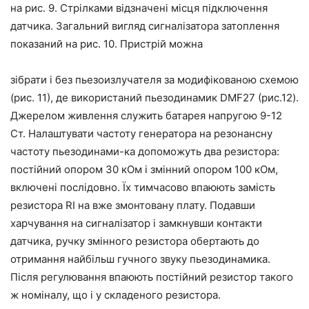
на рис. 9. Стрілками відзначені місця підключення
датчика. Загальний вигляд сигналізатора затоплення
показаний на рис. 10. Пристрій можна
зібрати і без пьезоизлучателя за модифікованою схемою
(рис. 11), де використаний пьезодинамик DMF27 (рис.12).
Джерелом живлення служить батарея напругою 9-12
Ст. Налаштувати частоту генератора на резонансну
частоту пьезодинами-ка допоможуть два резистора:
постійний опором 30 кОм і змінний опором 100 кОм,
включені послідовно. Їх тимчасово впаюють замість
резистора RI на вже змонтовану плату. Подавши
харчування на сигналізатор і замкнувши контакти
датчика, ручку змінного резистора обертають до
отримання найбільш гучного звуку пьезодинамика.
Після регулювання впаюють постійний резистор такого
ж номіналу, що і у складеного резистора.