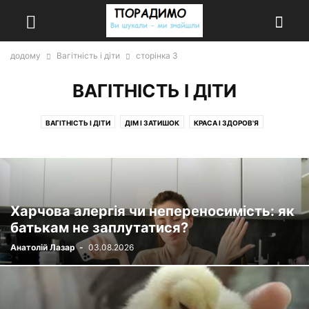
додому
Вагітність і діти
сторінка 3
ВАГІТНІСТЬ І ДІТИ
ВАГІТНІСТЬ І ДІТИ
ДІМ І ЗАТИШОК
КРАСА І ЗДОРОВ'Я
МОДА І СТИЛЬ
НОВИНИ
ПОРАДИ
РЕЦЕПТИ
РІЗНЕ
РІЗНІ ЦІКАВИНКИ
РОСЛИНИ
САД І ГОРОД
СІМ'Я ТА СТОСУНКИ
ТВАРИНИ
ТЕХНІКА ТА КОМП'ЮТЕРИ
Харчова алергія чи непереносимість: як
батькам не заплутатися?
Анатолій Лазар
-
03.08.2026