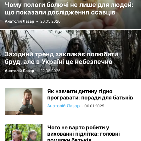
Чому пологи болючі не лише для людей:
що показали дослідження ссавців
Анатолій Лазар
-
26.05.2026
Західний тренд закликає полюбити
бруд, але в Україні це небезпечно
Анатолій Лазар
-
22.05.2026
Як навчити дитину гідно
програвати: поради для батьків
Анатолій Лазар
-
06.01.2025
Чого не варто робити у
вихованні підлітка: головні
помилки батьків