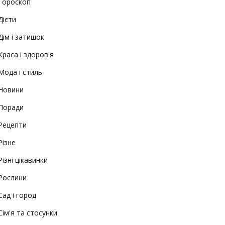
Гороскоп
Дієти
Дім і затишок
Краса і здоров'я
Мода і стиль
Новини
Поради
Рецепти
Різне
Різні цікавинки
Рослини
Сад і город
Сім'я та стосунки