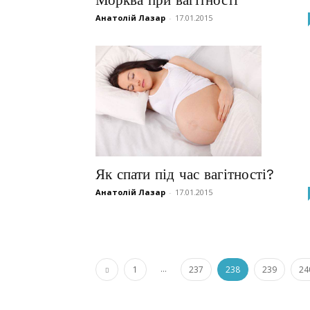
Анатолій Лазар
-
17.01.2015
Як спати під час вагітності?
Анатолій Лазар
-
17.01.2015
...
1
237
238
239
24