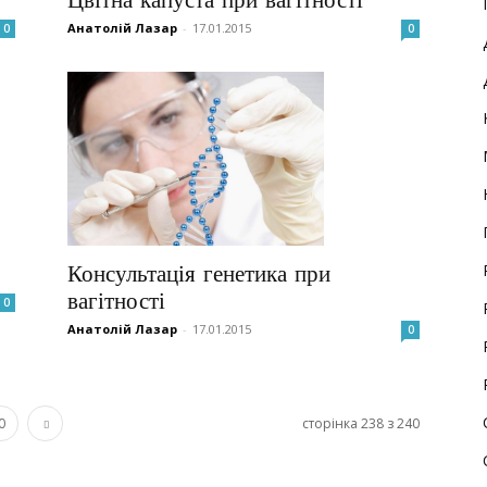
Анатолій Лазар
-
17.01.2015
0
0
Консультація генетика при
вагітності
0
Анатолій Лазар
-
17.01.2015
0
0
сторінка 238 з 240