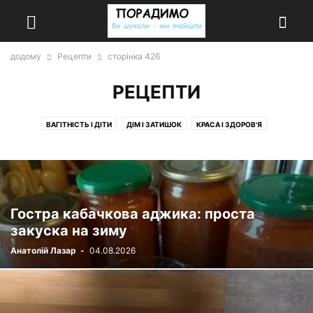
додому
Рецепти
сторінка 426
РЕЦЕПТИ
ВАГІТНІСТЬ І ДІТИ
ДІМ І ЗАТИШОК
КРАСА І ЗДОРОВ'Я
МОДА І СТИЛЬ
НОВИНИ
ПОРАДИ
РЕЦЕПТИ
РІЗНЕ
РІЗНІ ЦІКАВИНКИ
РОСЛИНИ
САД І ГОРОД
СІМ'Я ТА СТОСУНКИ
ТВАРИНИ
ТЕХНІКА ТА КОМП'ЮТЕРИ
Гостра кабачкова аджика: проста
закуска на зиму
Анатолій Лазар
-
04.08.2026