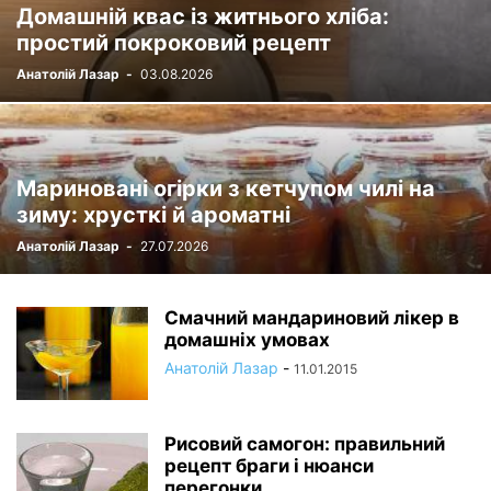
Домашній квас із житнього хліба:
простий покроковий рецепт
Анатолій Лазар
-
03.08.2026
Мариновані огірки з кетчупом чилі на
зиму: хрусткі й ароматні
Анатолій Лазар
-
27.07.2026
Смачний мандариновий лікер в
домашніх умовах
Анатолій Лазар
-
11.01.2015
Рисовий самогон: правильний
рецепт браги і нюанси
перегонки