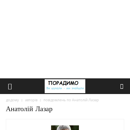
додому
авторів
повідомлень по Анатолій Лазар
Анатолій Лазар