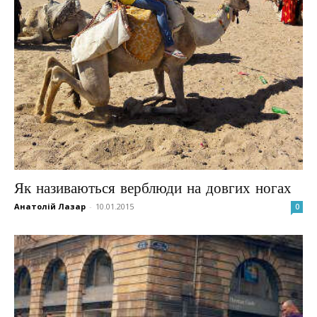
Як називаються верблюди на довгих ногах
Анатолій Лазар
-
10.01.2015
0