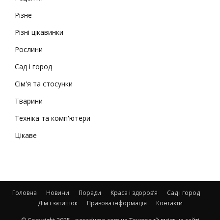
Різне
Різні цікавинки
Рослини
Сад і город
Сім'я та стосунки
Тварини
Техніка та комп'ютери
Цікаве
Головна
Новини
Поради
Краса і здоров’я
Сад і город
Дім і затишок
Правова інформація
Контакти